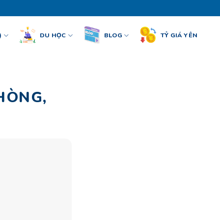
)
DU HỌC
BLOG
TỶ GIÁ YÊN
HÒNG,