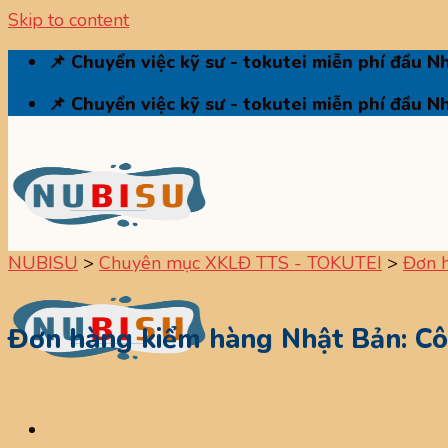
Skip to content
📌 Chuyển việc kỹ sư - tokutei miễn phí đầu N
📌 Chuyển việc kỹ sư - tokutei miễn phí đầu N
NUBISU
>
Chuyên mục XKLĐ TTS - TOKUTEI
>
Đơn h
Đơn hàng kiểm hàng Nhật Bản: Côn