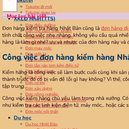
Tokutei
Tokutei đi mới
Tokutei quay lại
Mục lục bài viết
XKLĐ Nhật(TTS)
Đơn điều dưỡng
Đơn hàng kiểm tra hàng Nhật Bản cũng là
đơn hàng đi
Đơn chế biến thực phẩm
tính chất công việc nhẹ nhàng, không yêu cầu quá nh
Đơn đóng gói thực phẩm
hàng là làm gì nhé? ưu và nhược của đơn hàng này và đ
Đơn đóng gói công nghiệp
Đơn may mặc
Đơn giặt là
Công việc đơn hàng kiểm hàng Nh
Đơn khách sạn
Đơn lắp ráp linh kiện điện tử
Đơn kiểm hàng
Kiểm hàng là công việc sẽ làm bước cuối cùng khi sản
Đơn ô tô
thành trước đó có bị vấn đề lỗi gì hay không? Vì thế, cô
Đơn cơ khí
tập trung.
Đơn xây dựng
Đơn nông nghiệp
Công việc kiểm hàng chủ yếu làm trong nhà xưởng. Có
Đơn gia công sản phẩm từ nhựa
như kiểm tra các linh kiện điện tử, máy móc,.. hoặc các
Đơn chế biến thủy sản
Đơn mộc nội thất
Du học
Du học Nhật Bản