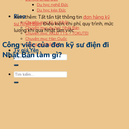
Du học nghề Đức
Du học kép Đức
Blog
Xem thêm: Tất tần tật thông tin
đơn hàng kỹ
Chuyên mục kỹ sư Nhật
sư Nhật Bản
: Điều kiện, chi phí, quy trình, mức
Chuyên mục du học Nhật Bản
lương khi qua Nhật làm việc
Chuyên mục XKLĐ TTS – TOKUTEI
Chuyên mục Hàn Quốc
Công việc của đơn kỹ sư điện đi
Thông tin Nhật Bản
Tỷ giá Yên
Nhật Bản làm gì?