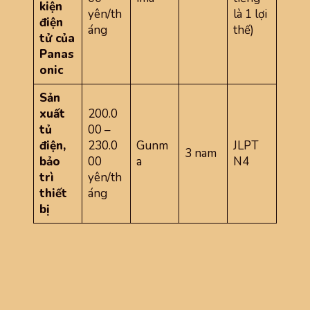
kiện
yên/th
là 1 lợi
điện
áng
thế)
tử của
Panas
onic
Sản
xuất
200.0
tủ
00 –
điện,
230.0
Gunm
JLPT
3 nam
bảo
00
a
N4
trì
yên/th
thiết
áng
bị