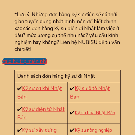
*Lưu ý: Những đơn hàng kỹ sư điện sẽ có thời
gian tuyển dụng nhất định, nên để biết chính
xác các đơn hàng kỹ sư điện đi Nhật làm việc ở
đâu? mức lương cụ thể như nào? yêu cầu kinh
nghiệm hay không? Liên hệ NUBISU để tư vấn
chi tiết!
zalo hỗ trợ miễn phí
Danh sách đơn hàng kỹ sư đi Nhật
✔️
Kỹ sư cơ khí Nhật
✔️
Kỹ sư ô tô Nhật
Bản
Bản
✔️
Kỹ sư điện tử Nhật
✔️
Kỹ sư hóa Nhật Bản
Bản
✔️
Kỹ sư xây dựng
✔️
Kỹ sư nông nghiệp