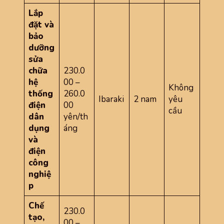
Lắp
đặt và
bảo
dưỡng
sửa
chữa
230.0
hệ
00 –
Không
thống
260.0
Ibaraki
2 nam
yêu
điện
00
cầu
dân
yên/th
dụng
áng
và
điện
công
nghiệ
p
Chế
230.0
tạo,
00 –