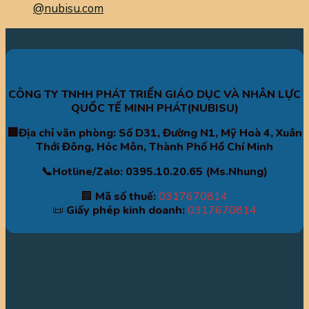
@nubisu.com
CÔNG TY TNHH PHÁT TRIỂN GIÁO DỤC VÀ NHÂN LỰC
QUỐC TẾ MINH PHÁT(NUBISU)
🏢Địa chỉ văn phòng: Số D31, Đường N1, Mỹ Hoà 4, Xuân
Thới Đông, Hóc Môn, Thành Phố Hồ Chí Minh
📞Hotline/Zalo: 0395.10.20.65 (Ms.Nhung)
🏢
Mã số thuế:
0317670814
📜
Giấy phép kinh doanh:
0317670814