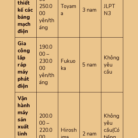
thiết
250.0
Toyam
JLPT
kế các
3 nam
00
a
N3
bảng
yên/th
mạch
áng
điện
Gia
190.0
công
00 –
lắp
Không
230.0
Fukuo
ráp
5 nam
yêu
00
ka
máy
cầu
yên/th
phát
áng
điện
Vận
hành
máy
200.0
Không
sản
00 –
yêu
xuất
220.0
Hirosh
cầu(Có
linh
2 nam
00
ima
tiếng