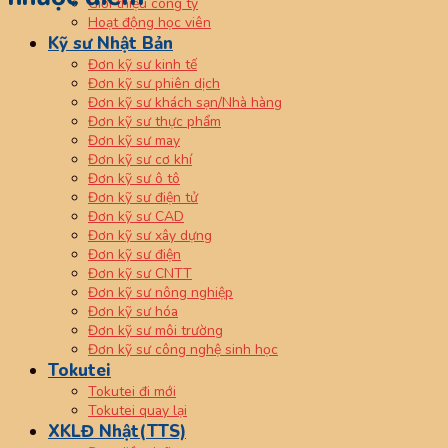
Giới thiệu công ty
Hoạt động học viên
Kỹ sư Nhật Bản
Đơn kỹ sư kinh tế
Đơn kỹ sư phiên dịch
Đơn kỹ sư khách sạn/Nhà hàng
Đơn kỹ sư thực phẩm
Đơn kỹ sư may
Đơn kỹ sư cơ khí
Đơn kỹ sư ô tô
Đơn kỹ sư điện tử
Đơn kỹ sư CAD
Đơn kỹ sư xây dựng
Đơn kỹ sư điện
Đơn kỹ sư CNTT
Đơn kỹ sư nông nghiệp
Đơn kỹ sư hóa
Đơn kỹ sư môi trường
Đơn kỹ sư công nghệ sinh học
Tokutei
Tokutei đi mới
Tokutei quay lại
XKLĐ Nhật(TTS)