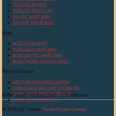
TOKUTEI ĐI MỚI
TOKUTEI QUAY LẠI
DU HỌC NHẬT BẢN
DU HỌC NGHỀ ĐỨC
Blog
BLOG KỸ SƯ NHẬT
BLOG XKLĐ NHẬT BẢN
BLOG DU HỌC NHẬT BẢN
BLOG THÔNG TIN HÀN QUỐC
Policy & Contact
GIỚI THIỆU MAI NGỌC NHUNG
CHÍNH SÁCH BẢO MẬT THÔNG TIN
CHÍNH SÁCH QUYỀN RIÊNG TƯ
© Bản quyền nội dung thuộc về Nubisu.com
https://lg-
CHÍNH SÁCH HÌNH ẢNH
clinic-triet-long-tphcm.netlify.app/
© 2026 UX Themes
Terms
Privacy
Cookies