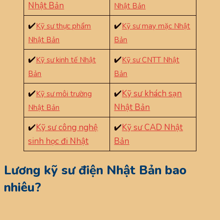
Nhật Bản
Nhật Bản
✔️
✔️
Kỹ sư thực phẩm
Kỹ sư may mặc Nhật
Nhật Bản
Bản
✔️
✔️
Kỹ sư kinh tế Nhật
Kỹ sư CNTT Nhật
Bản
Bản
✔️
✔️
Kỹ sư khách sạn
Kỹ sư môi trường
Nhật Bản
Nhật Bản
✔️
Kỹ sư công nghệ
✔️
Kỹ sư CAD Nhật
sinh học đi Nhật
Bản
Lương kỹ sư điện Nhật Bản bao
nhiêu?