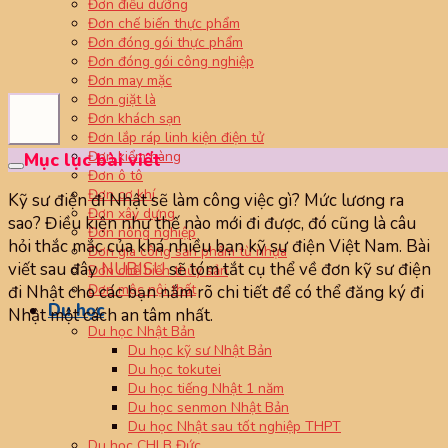
Đơn điều dưỡng
Đơn chế biến thực phẩm
Đơn đóng gói thực phẩm
Đơn đóng gói công nghiệp
Đơn may mặc
Đơn giặt là
Đơn khách sạn
Đơn lắp ráp linh kiện điện tử
Đơn kiểm hàng
Mục lục bài viết
Đơn ô tô
Đơn cơ khí
Kỹ sư điện đi Nhật sẽ làm công việc gì? Mức lương ra
Đơn xây dựng
sao? Điều kiện như thế nào mới đi được, đó cũng là câu
Đơn nông nghiệp
hỏi thắc mắc của khá nhiều bạn kỹ sư điện Việt Nam. Bài
Đơn gia công sản phẩm từ nhựa
viết sau đây
NUBISU
sẽ tóm tắt cụ thể về đơn kỹ sư điện
Đơn chế biến thủy sản
Đơn mộc nội thất
đi Nhật cho các bạn nắm rõ chi tiết để có thể đăng ký đi
Du học
Nhật một cách an tâm nhất.
Du học Nhật Bản
Du học kỹ sư Nhật Bản
Du học tokutei
Du học tiếng Nhật 1 năm
Du học senmon Nhật Bản
Du học Nhật sau tốt nghiệp THPT
Du học CHLB Đức