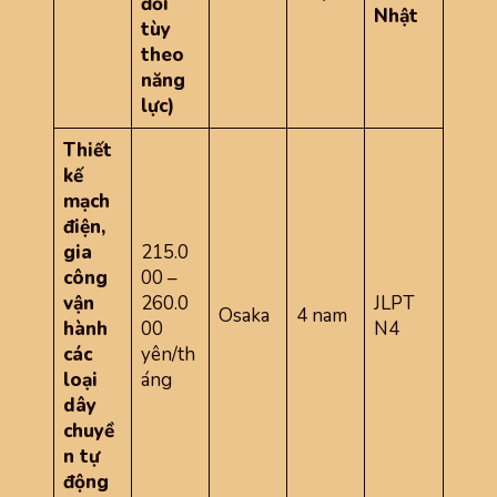
đổi
Nhật
tùy
theo
năng
lực)
Thiết
kế
mạch
điện,
gia
215.0
công
00 –
vận
260.0
JLPT
Osaka
4 nam
hành
00
N4
các
yên/th
loại
áng
dây
chuyề
n tự
động