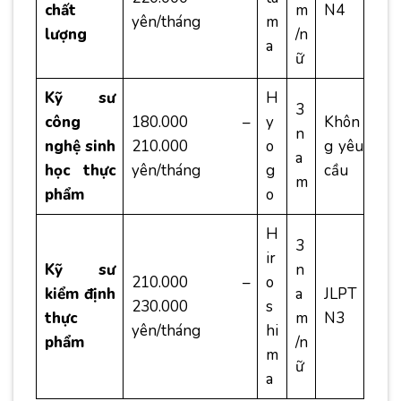
chất
m
N4
yên/tháng
m
lượng
/n
a
ữ
Kỹ sư
H
3
công
180.000 –
y
Khôn
n
nghệ sinh
210.000
o
g yêu
a
học thực
yên/tháng
g
cầu
m
phẩm
o
H
3
ir
Kỹ sư
n
210.000 –
o
kiểm định
a
JLPT
230.000
s
thực
m
N3
yên/tháng
hi
phẩm
/n
m
ữ
a