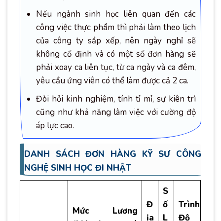
Nếu ngành sinh học liên quan đến các
công việc thực phẩm thì phải làm theo lịch
của công ty sắp xếp, nên ngày nghỉ sẽ
không cố định và có một số đơn hàng sẽ
phải xoay ca liên tục, từ ca ngày và ca đêm,
yêu cầu ứng viên có thể làm được cả 2 ca.
Đòi hỏi kinh nghiệm, tính tỉ mỉ, sự kiên trì
cũng như khả năng làm việc với cường độ
áp lực cao.
DANH SÁCH ĐƠN HÀNG KỸ SƯ CÔNG
NGHỆ SINH HỌC ĐI NHẬT
S
Đ
ố
Trình
Mức Lương
ịa
L
Độ