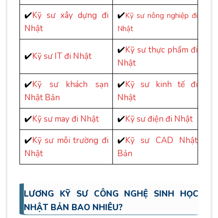
✔️
Kỹ sư xây dựng đi
✔️
Kỹ sư nông nghiệp đi
Nhật
Nhật
✔️
Kỹ sư thực phẩm đi
✔️
Kỹ sư IT đi Nhật
Nhật
✔️
Kỹ sư khách sạn
✔️
Kỹ sư kinh tế đi
Nhật Bản
Nhật
✔️
Kỹ sư may đi Nhật
✔️
Kỹ sư điện đi Nhật
✔️
Kỹ sư môi trường đi
✔️
Kỹ sư CAD Nhật
Nhật
Bản
LƯƠNG KỸ SƯ CÔNG NGHỆ SINH HỌC
NHẬT BẢN BAO NHIÊU?