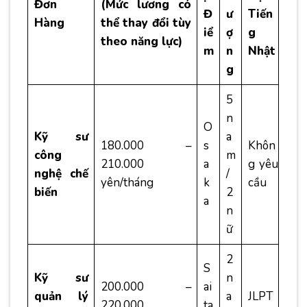
Đơn
(Mức lương có
Đ
ư
Tiến
Hàng
thể thay đổi tùy
iể
ợ
g
theo năng lực)
m
n
Nhật
g
5
n
O
Kỹ sư
a
180.000 –
s
Khôn
công
m
210.000
a
g yêu
nghệ chế
/
yên/tháng
k
cầu
biến
2
a
n
ữ
2
S
Kỹ sư
n
200.000 –
ai
quản lý
a
JLPT
220.000
ta