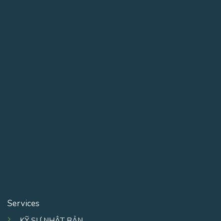
Services
KỸ SƯ NHẬT BẢN