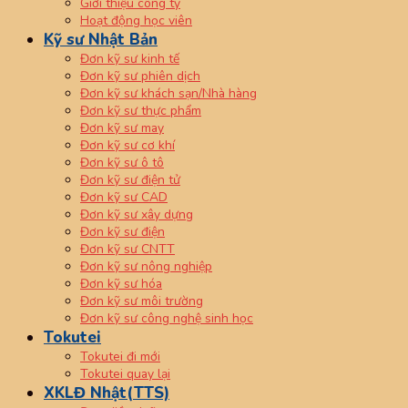
Giới thiệu công ty
Hoạt động học viên
Kỹ sư Nhật Bản
Đơn kỹ sư kinh tế
Đơn kỹ sư phiên dịch
Đơn kỹ sư khách sạn/Nhà hàng
Đơn kỹ sư thực phẩm
Đơn kỹ sư may
Đơn kỹ sư cơ khí
Đơn kỹ sư ô tô
Đơn kỹ sư điện tử
Đơn kỹ sư CAD
Đơn kỹ sư xây dựng
Đơn kỹ sư điện
Đơn kỹ sư CNTT
Đơn kỹ sư nông nghiệp
Đơn kỹ sư hóa
Đơn kỹ sư môi trường
Đơn kỹ sư công nghệ sinh học
Tokutei
Tokutei đi mới
Tokutei quay lại
XKLĐ Nhật(TTS)