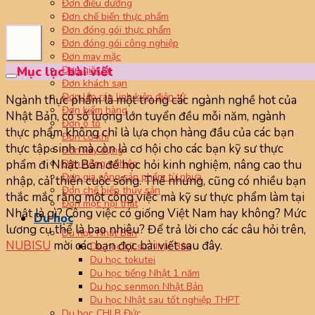
Đơn điều dưỡng
Đơn chế biến thực phẩm
Đơn đóng gói thực phẩm
Đơn đóng gói công nghiệp
Đơn may mặc
Đơn giặt là
Mục lục bài viết
Đơn khách sạn
Đơn lắp ráp linh kiện điện tử
Ngành thực phẩm là một trong các ngành nghề hot của
Đơn kiểm hàng
Nhật Bản, có số lượng lớn tuyển đều mỗi năm, ngành
Đơn ô tô
thực phẩm không chỉ là lựa chọn hàng đầu của các bạn
Đơn cơ khí
thực tập sinh mà còn là cơ hội cho các bạn kỹ sư thực
Đơn xây dựng
Đơn nông nghiệp
phẩm đi Nhật Bản để học hỏi kinh nghiệm, nâng cao thu
Đơn gia công sản phẩm từ nhựa
nhập, cải thiện cuộc sống. Thế nhưng, cũng có nhiều bạn
Đơn chế biến thủy sản
thắc mắc rằng một công việc mà kỹ sư thực phẩm làm tại
Đơn mộc nội thất
Nhật là gì? Công việc có giống Việt Nam hay không? Mức
Du học
lương cụ thể là bao nhiêu? Để trả lời cho các câu hỏi trên,
Du học Nhật Bản
NUBISU
mời các bạn đọc bài viết sau đây.
Du học kỹ sư Nhật Bản
Du học tokutei
Du học tiếng Nhật 1 năm
Du học senmon Nhật Bản
Du học Nhật sau tốt nghiệp THPT
Du học CHLB Đức