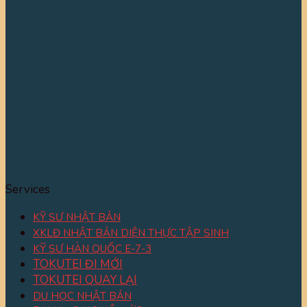
Services
KỸ SƯ NHẬT BẢN
XKLĐ NHẬT BẢN DIỆN THỰC TẬP SINH
KỸ SƯ HÀN QUỐC E-7-3
TOKUTEI ĐI MỚI
TOKUTEI QUAY LẠI
DU HỌC NHẬT BẢN