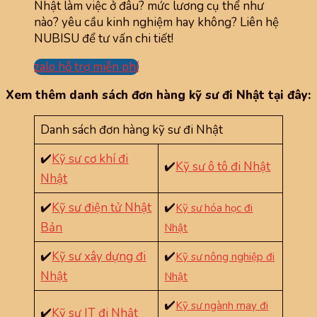
Nhật làm việc ở đâu? mức lương cụ thể như
nào? yêu cầu kinh nghiệm hay không? Liên hệ
NUBISU để tư vấn chi tiết!
zalo hỗ trợ miễn phí
Xem thêm danh sách đơn hàng kỹ sư đi Nhật tại đây:
Danh sách đơn hàng kỹ sư đi Nhật
✔️
Kỹ sư cơ khí đi
✔️
Kỹ sư ô tô đi Nhật
Nhật
✔️
Kỹ sư điện tử Nhật
✔️
Kỹ sư hóa học đi
Bản
Nhật
✔️
Kỹ sư xây dựng đi
✔️
Kỹ sư nông nghiệp đi
Nhật
Nhật
✔️
Kỹ sư ngành may đi
✔️
Kỹ sư IT đi Nhật