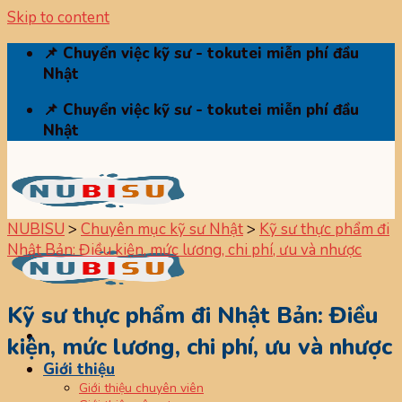
Skip to content
📌 Chuyển việc kỹ sư - tokutei miễn phí đầu
Nhật
📌 Chuyển việc kỹ sư - tokutei miễn phí đầu
Nhật
NUBISU
>
Chuyên mục kỹ sư Nhật
>
Kỹ sư thực phẩm đi
Nhật Bản: Điều kiện, mức lương, chi phí, ưu và nhược
Kỹ sư thực phẩm đi Nhật Bản: Điều
kiện, mức lương, chi phí, ưu và nhược
Giới thiệu
Giới thiệu chuyên viên