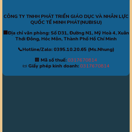
CÔNG TY TNHH PHÁT TRIỂN GIÁO DỤC VÀ NHÂN LỰC
QUỐC TẾ MINH PHÁT(NUBISU)
🏢Địa chỉ văn phòng: Số D31, Đường N1, Mỹ Hoà 4, Xuân
Thới Đông, Hóc Môn, Thành Phố Hồ Chí Minh
📞Hotline/Zalo: 0395.10.20.65 (Ms.Nhung)
🏢
Mã số thuế:
0317670814
📜
Giấy phép kinh doanh:
0317670814