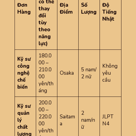
có thể
Đơn
Địa
Số
Độ
thay
Hàng
Điểm
Lượng
Tiếng
đổi
Nhật
tùy
theo
năng
lực)
180.0
Kỹ sư
00 –
công
Không
210.0
5 nam/
nghệ
Osaka
yêu
00
2 nữ
chế
cầu
yên/th
biến
áng
200.0
Kỹ sư
00 –
quản
2
220.0
Saitam
JLPT
lý
nam/n
00
a
N4
chất
ữ
yên/th
lượng