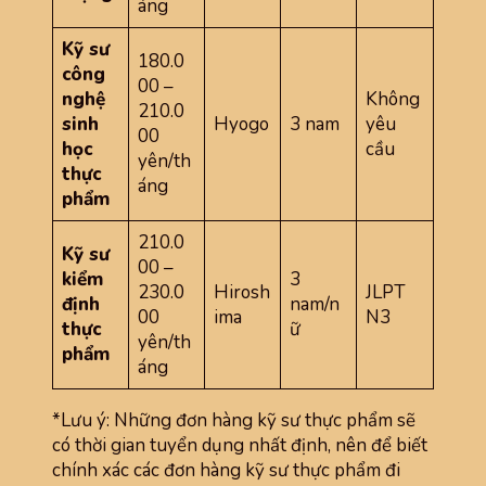
áng
Kỹ sư
180.0
công
00 –
nghệ
Không
210.0
sinh
Hyogo
3 nam
yêu
00
học
cầu
yên/th
thực
áng
phẩm
210.0
Kỹ sư
00 –
kiểm
3
230.0
Hirosh
JLPT
định
nam/n
00
ima
N3
thực
ữ
yên/th
phẩm
áng
*Lưu ý: Những đơn hàng kỹ sư thực phẩm sẽ
có thời gian tuyển dụng nhất định, nên để biết
chính xác các đơn hàng kỹ sư thực phẩm đi