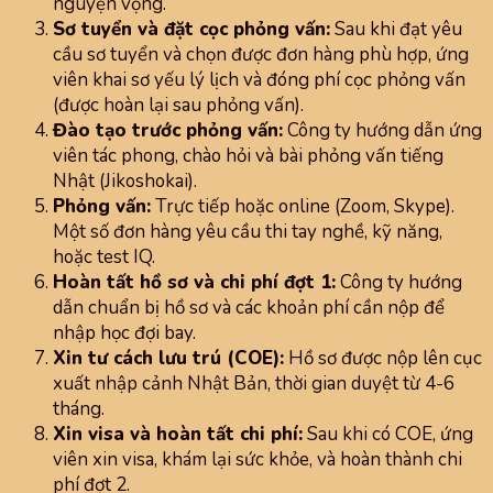
nguyện vọng.
Sơ tuyển và đặt cọc phỏng vấn:
Sau khi đạt yêu
cầu sơ tuyển và chọn được đơn hàng phù hợp, ứng
viên khai sơ yếu lý lịch và đóng phí cọc phỏng vấn
(được hoàn lại sau phỏng vấn).
Đào tạo trước phỏng vấn:
Công ty hướng dẫn ứng
viên tác phong, chào hỏi và bài phỏng vấn tiếng
Nhật (Jikoshokai).
Phỏng vấn:
Trực tiếp hoặc online (Zoom, Skype).
Một số đơn hàng yêu cầu thi tay nghề, kỹ năng,
hoặc test IQ.
Hoàn tất hồ sơ và chi phí đợt 1:
Công ty hướng
dẫn chuẩn bị hồ sơ và các khoản phí cần nộp để
nhập học đợi bay.
Xin tư cách lưu trú (COE):
Hồ sơ được nộp lên cục
xuất nhập cảnh Nhật Bản, thời gian duyệt từ 4-6
tháng.
Xin visa và hoàn tất chi phí:
Sau khi có COE, ứng
viên xin visa, khám lại sức khỏe, và hoàn thành chi
phí đợt 2.