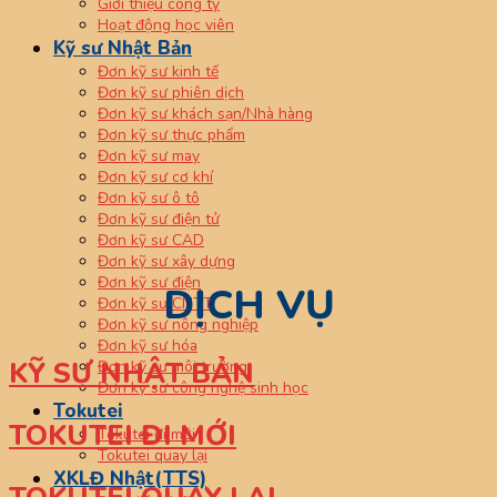
Giới thiệu công ty
Hoạt động học viên
Kỹ sư Nhật Bản
Đơn kỹ sư kinh tế
Đơn kỹ sư phiên dịch
Đơn kỹ sư khách sạn/Nhà hàng
Đơn kỹ sư thực phẩm
Đơn kỹ sư may
Đơn kỹ sư cơ khí
Đơn kỹ sư ô tô
Đơn kỹ sư điện tử
Đơn kỹ sư CAD
Đơn kỹ sư xây dựng
Đơn kỹ sư điện
DỊCH VỤ
Đơn kỹ sư CNTT
Đơn kỹ sư nông nghiệp
Đơn kỹ sư hóa
KỸ SƯ NHẬT BẢN
Đơn kỹ sư môi trường
Đơn kỹ sư công nghệ sinh học
Tokutei
TOKUTEI ĐI MỚI
Tokutei đi mới
Tokutei quay lại
XKLĐ Nhật(TTS)