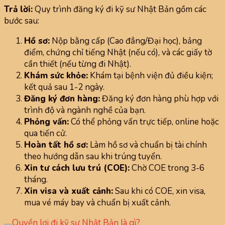
Trả lời:
Quy trình đăng ký đi kỹ sư Nhật Bản gồm các
bước sau:
Hồ sơ:
Nộp bằng cấp (Cao đẳng/Đại học), bảng
điểm, chứng chỉ tiếng Nhật (nếu có), và các giấy tờ
cần thiết (nếu từng đi Nhật).
Khám sức khỏe:
Khám tại bệnh viện đủ điều kiện;
kết quả sau 1-2 ngày.
Đăng ký đơn hàng:
Đăng ký đơn hàng phù hợp với
trình độ và ngành nghề của bạn.
Phỏng vấn:
Có thể phỏng vấn trực tiếp, online hoặc
qua tiến cử.
Hoàn tất hồ sơ:
Làm hồ sơ và chuẩn bị tài chính
theo hướng dẫn sau khi trúng tuyển.
Xin tư cách lưu trú (COE):
Chờ COE trong 3-6
tháng.
Xin visa và xuất cảnh:
Sau khi có COE, xin visa,
mua vé máy bay và chuẩn bị xuất cảnh.
Quyền lợi đi kỹ sư Nhật Bản là gì?