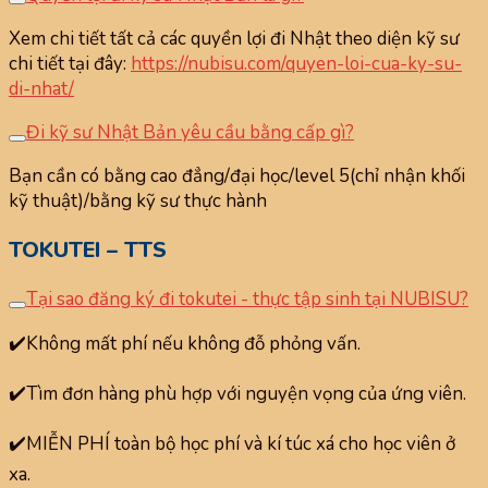
Xem chi tiết tất cả các quyền lợi đi Nhật theo diện kỹ sư
chi tiết tại đây:
https://nubisu.com/quyen-loi-cua-ky-su-
di-nhat/
Đi kỹ sư Nhật Bản yêu cầu bằng cấp gì?
Bạn cần có bằng cao đẳng/đại học/level 5(chỉ nhận khối
kỹ thuật)/bằng kỹ sư thực hành
TOKUTEI – TTS
Tại sao đăng ký đi tokutei - thực tập sinh tại NUBISU?
✔️Không mất phí nếu không đỗ phỏng vấn.
✔️Tìm đơn hàng phù hợp với nguyện vọng của ứng viên.
✔️MIỄN PHÍ toàn bộ học phí và kí túc xá cho học viên ở
xa.