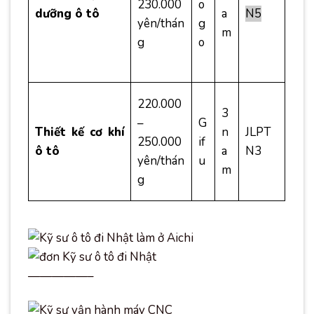
230.000
o
dưỡng ô tô
a
N5
yên/thán
g
m
g
o
220.000
3
–
G
Thiết kế cơ khí
n
JLPT
250.000
if
ô tô
a
N3
yên/thán
u
m
g
—————–