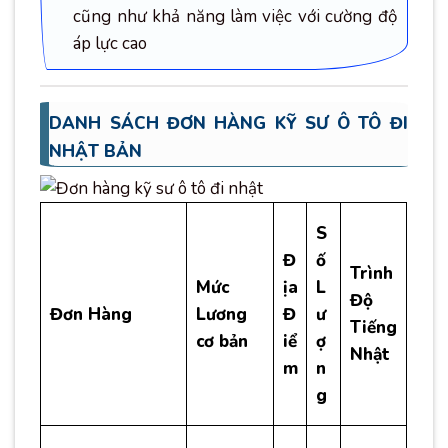
cũng như khả năng làm việc với cường độ
áp lực cao
DANH SÁCH ĐƠN HÀNG KỸ SƯ Ô TÔ ĐI
NHẬT BẢN
S
Đ
ố
Trình
Mức
ịa
L
Độ
Đơn Hàng
Lương
Đ
ư
Tiếng
cơ bản
iể
ợ
Nhật
m
n
g