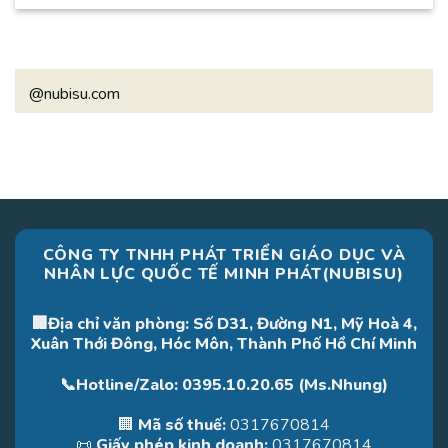
@nubisu.com
CÔNG TY TNHH PHÁT TRIỂN GIÁO DỤC VÀ
NHÂN LỰC QUỐC TẾ MINH PHÁT(NUBISU)
🏢Địa chỉ văn phòng: Số D31, Đường N1, Mỹ Hoà 4,
Xuân Thới Đông, Hóc Môn, Thành Phố Hồ Chí Minh
📞Hotline/Zalo: 0395.10.20.65 (Ms.Nhung)
🏢
Mã số thuế:
0317670814
📜
Giấy phép kinh doanh:
0317670814