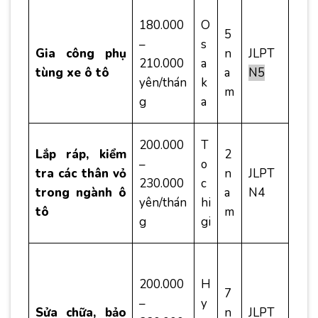
180.000
O
5
–
s
Gia công phụ
n
JLPT
210.000
a
tùng xe ô tô
a
N5
yên/thán
k
m
g
a
200.000
T
Lắp ráp, kiểm
2
–
o
tra các thân vỏ
n
JLPT
230.000
c
trong ngành ô
a
N4
yên/thán
hi
tô
m
g
gi
200.000
H
7
–
y
Sửa chữa, bảo
n
JLPT