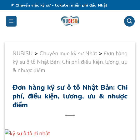
Skip
📌 Chuyển việc kỹ sư - tokutei miễn phí đầu Nhật
to
content
NUBISU
>
Chuyên mục kỹ sư Nhật
>
Đơn hàng
kỹ sư ô tô Nhật Bản: Chi phí, điều kiện, lương, ưu
& nhược điểm
Đơn hàng kỹ sư ô tô Nhật Bản: Chi
phí, điều kiện, lương, ưu & nhược
điểm