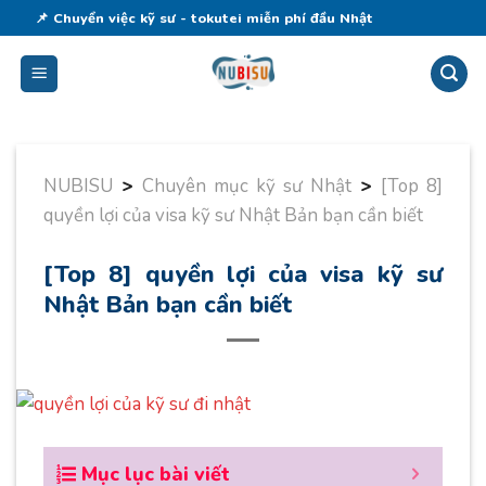
Skip
📌 Chuyển việc kỹ sư - tokutei miễn phí đầu Nhật
to
content
NUBISU
>
Chuyên mục kỹ sư Nhật
>
[Top 8]
quyền lợi của visa kỹ sư Nhật Bản bạn cần biết
[Top 8] quyền lợi của visa kỹ sư
Nhật Bản bạn cần biết
Mục lục bài viết