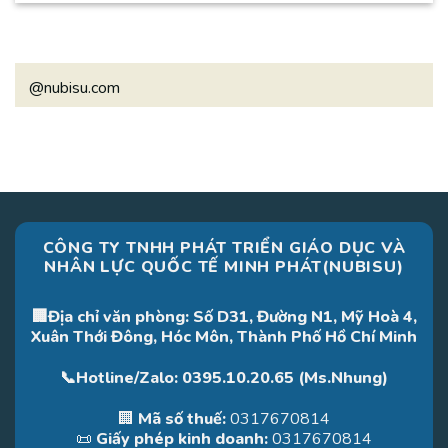
@nubisu.com
CÔNG TY TNHH PHÁT TRIỂN GIÁO DỤC VÀ
NHÂN LỰC QUỐC TẾ MINH PHÁT(NUBISU)
🏢Địa chỉ văn phòng: Số D31, Đường N1, Mỹ Hoà 4,
Xuân Thới Đông, Hóc Môn, Thành Phố Hồ Chí Minh
📞Hotline/Zalo: 0395.10.20.65 (Ms.Nhung)
🏢
Mã số thuế:
0317670814
📜
Giấy phép kinh doanh:
0317670814