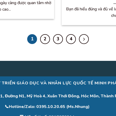
ngày càng được quan tâm nhờ
Bạn đã hiểu đúng và đủ về l
 cao...
chư
1
2
3
4
 TRIỂN GIÁO DỤC VÀ NHÂN LỰC QUỐC TẾ MINH PH
31, Đường N1, Mỹ Hoà 4, Xuân Thới Đông, Hóc Môn, Thành 
📞Hotline/Zalo: 0395.10.20.65 (Ms.Nhung)