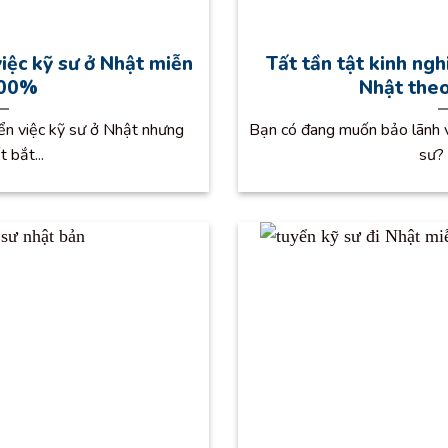
việc kỹ sư ở Nhật miễn
Tất tần tật kinh ng
100%
Nhật theo
ển việc kỹ sư ở Nhật nhưng
Bạn có đang muốn bảo lãnh v
t bắt...
sư? 