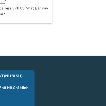
oại visa vĩnh trú Nhật Bản này
a?...
ÁT(NUBISU)
Phố Hồ Chí Minh