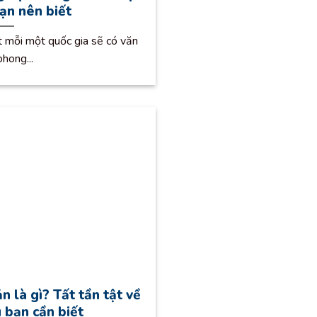
bạn nên biết
t mỗi một quốc gia sẽ có văn
phong...
n là gì? Tất tần tật về
ú bạn cần biết