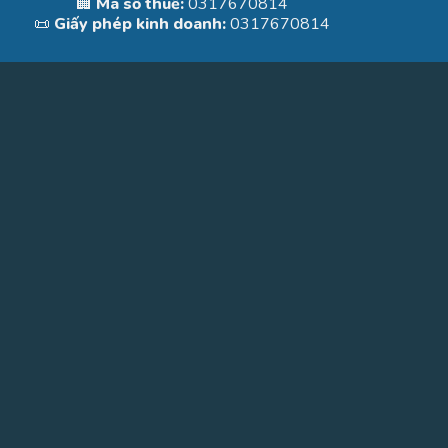
🏢
Mã số thuế:
0317670814
📜
Giấy phép kinh doanh:
0317670814