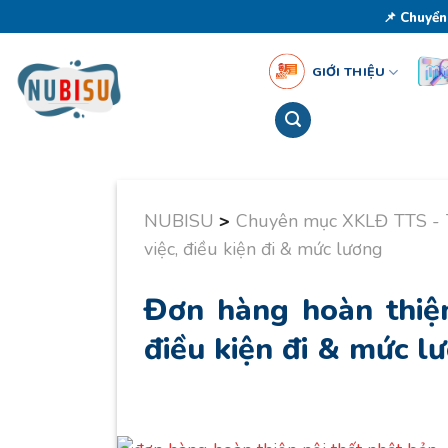
Skip
📌 Chuyển
to
content
GIỚI THIỆU
NUBISU
>
Chuyên mục XKLĐ TTS -
việc, điều kiện đi & mức lương
Đơn hàng hoàn thiện
điều kiện đi & mức l