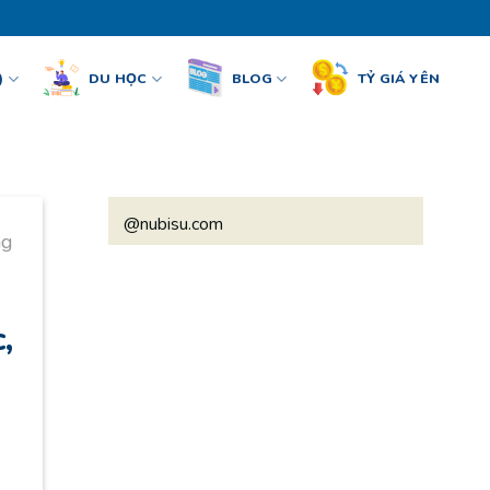
)
DU HỌC
BLOG
TỶ GIÁ YÊN
@nubisu.com
ng
,