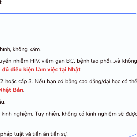
hình, không xăm.
uyền nhiễm HIV, viêm gan B,C, bệnh lao phổi,…và khôn
đủ điều kiện làm việc tại Nhật
.
 2 hoặc cấp 3. Nếu bạn có bằng cao đẳng/đại học có th
 Nhật Bản
.
ầu.
ó kinh nghiệm. Tuy nhiên, không có kinh nghiệm sẽ đượ
háp luật và tiền án tiền sự.