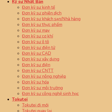
Kỹ sư Nhật Bản
Đơn kỹ sư kinh tế
Đơn kỹ sư phiên dịch
Đơn kỹ sư khách sạn/Nhà hàng
Đơn kỹ sư thực phẩm
Đơn kỹ sư may
Đơn kỹ sư cơ khí
Đơn kỹ sư ô tô
Đơn kỹ sư điện tử
Đơn kỹ sư CAD
Đơn kỹ sư xây dựng
Đơn kỹ sư điện
Đơn kỹ sư CNTT
Đơn kỹ sư nông nghiệp
Đơn kỹ sư hóa
Đơn kỹ sư môi trường
Đơn kỹ sư công nghệ sinh học
Tokutei
Tokutei đi mới
Tokutei quay lại