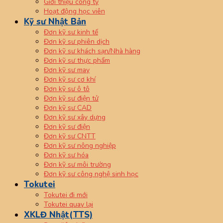
Giới thiệu công ty
Hoạt động học viên
Kỹ sư Nhật Bản
Đơn kỹ sư kinh tế
Đơn kỹ sư phiên dịch
Đơn kỹ sư khách sạn/Nhà hàng
Đơn kỹ sư thực phẩm
Đơn kỹ sư may
Đơn kỹ sư cơ khí
Đơn kỹ sư ô tô
Đơn kỹ sư điện tử
Đơn kỹ sư CAD
Đơn kỹ sư xây dựng
Đơn kỹ sư điện
Đơn kỹ sư CNTT
Đơn kỹ sư nông nghiệp
Đơn kỹ sư hóa
Đơn kỹ sư môi trường
Đơn kỹ sư công nghệ sinh học
Tokutei
Tokutei đi mới
Tokutei quay lại
XKLĐ Nhật(TTS)