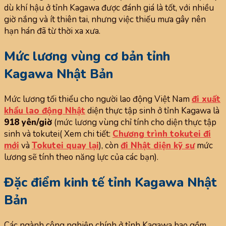
dù khí hậu ở tỉnh Kagawa được đánh giá là tốt, với nhiều
giờ nắng và ít thiên tai, nhưng việc thiếu mưa gây nên
hạn hán đã từ thời xa xưa.
Mức lương vùng cơ bản tỉnh
Kagawa Nhật Bản
Mức lương tối thiểu cho người lao động Việt Nam
đi xuất
khẩu lao động Nhật
diện thực tập sinh ở tỉnh Kagawa là
918 yên/giờ
(mức lương vùng chỉ tính cho diện thực tập
sinh và tokutei( Xem chi tiết:
Chương trình tokutei đi
mới
và
Tokutei quay lại
), còn
đi Nhật diện kỹ sư
mức
lương sẽ tính theo năng lực của các bạn).
Đặc điểm kinh tế tỉnh Kagawa Nhật
Bản
Các ngành công nghiệp chính ở tỉnh Kagawa bao gồm