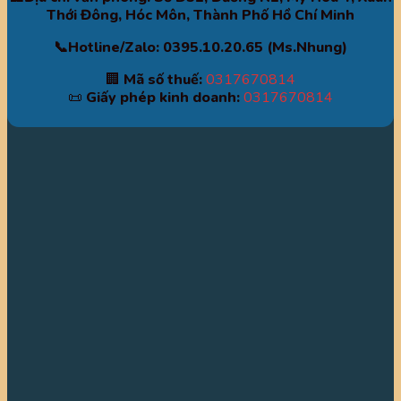
Thới Đông, Hóc Môn, Thành Phố Hồ Chí Minh
📞Hotline/Zalo: 0395.10.20.65 (Ms.Nhung)
🏢
Mã số thuế:
0317670814
📜
Giấy phép kinh doanh:
0317670814