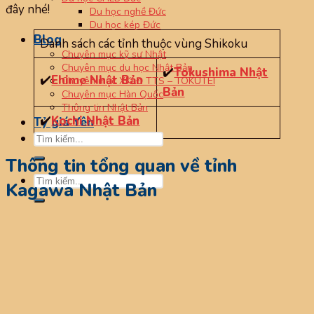
đây nhé!
Du học nghề Đức
Du học kép Đức
Blog
Danh sách các tỉnh thuộc vùng Shikoku
Chuyên mục kỹ sư Nhật
Chuyên mục du học Nhật Bản
✔️
Tokushima Nhật
✔️
Ehime Nhật Bản
Chuyên mục XKLĐ TTS – TOKUTEI
Bản
Chuyên mục Hàn Quốc
Thông tin Nhật Bản
✔️
Kochi Nhật Bản
Tỷ giá Yên
Thông tin tổng quan về tỉnh
Kagawa Nhật Bản