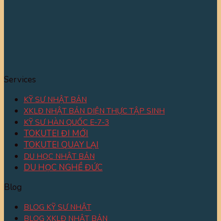
Services
KỸ SƯ NHẬT BẢN
XKLĐ NHẬT BẢN DIỆN THỰC TẬP SINH
KỸ SƯ HÀN QUỐC E-7-3
TOKUTEI ĐI MỚI
TOKUTEI QUAY LẠI
DU HỌC NHẬT BẢN
DU HỌC NGHỀ ĐỨC
Blog
BLOG KỸ SƯ NHẬT
BLOG XKLĐ NHẬT BẢN