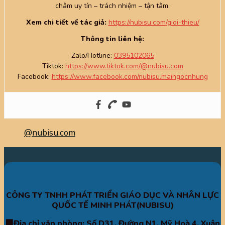
châm uy tín – trách nhiệm – tận tâm.
Xem chi tiết về tác giả:
https://nubisu.com/gioi-thieu/
Thông tin liên hệ:
Zalo/Hotline:
0395102065
Tiktok:
https://www.tiktok.com/@nubisu.com
Facebook:
https://www.facebook.com/nubisu.maingocnhung
@nubisu.com
CÔNG TY TNHH PHÁT TRIỂN GIÁO DỤC VÀ NHÂN LỰC
QUỐC TẾ MINH PHÁT(NUBISU)
🏢Địa chỉ văn phòng: Số D31, Đường N1, Mỹ Hoà 4, Xuân