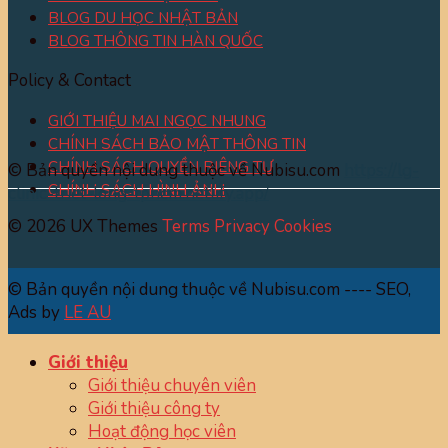
BLOG DU HỌC NHẬT BẢN
BLOG THÔNG TIN HÀN QUỐC
Policy & Contact
GIỚI THIỆU MAI NGỌC NHUNG
CHÍNH SÁCH BẢO MẬT THÔNG TIN
CHÍNH SÁCH QUYỀN RIÊNG TƯ
© Bản quyền nội dung thuộc về Nubisu.com
https://lg-
CHÍNH SÁCH HÌNH ẢNH
clinic-triet-long-tphcm.netlify.app/
© 2026 UX Themes
Terms
Privacy
Cookies
© Bản quyền nội dung thuộc về Nubisu.com ---- SEO,
Ads by
LE AU
Giới thiệu
Giới thiệu chuyên viên
Giới thiệu công ty
Hoạt động học viên