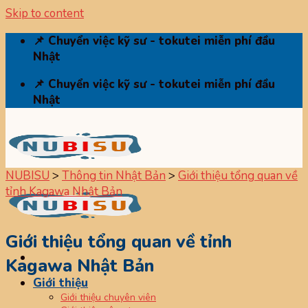
Skip to content
📌 Chuyển việc kỹ sư - tokutei miễn phí đầu
Nhật
📌 Chuyển việc kỹ sư - tokutei miễn phí đầu
Nhật
NUBISU
>
Thông tin Nhật Bản
>
Giới thiệu tổng quan về
tỉnh Kagawa Nhật Bản
Giới thiệu tổng quan về tỉnh
Kagawa Nhật Bản
Giới thiệu
Giới thiệu chuyên viên