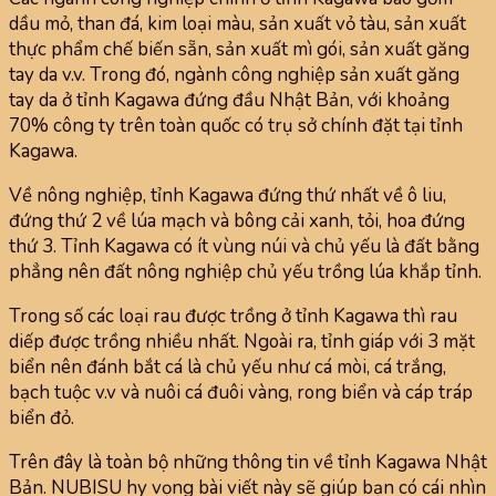
dầu mỏ, than đá, kim loại màu, sản xuất vỏ tàu, sản xuất
thực phẩm chế biến sẵn, sản xuất mì gói, sản xuất găng
tay da v.v. Trong đó, ngành công nghiệp sản xuất găng
tay da ở tỉnh Kagawa đứng đầu Nhật Bản, với khoảng
70% công ty trên toàn quốc có trụ sở chính đặt tại tỉnh
Kagawa.
Về nông nghiệp, tỉnh Kagawa đứng thứ nhất về ô liu,
đứng thứ 2 về lúa mạch và bông cải xanh, tỏi, hoa đứng
thứ 3. Tỉnh Kagawa có ít vùng núi và chủ yếu là đất bằng
phẳng nên đất nông nghiệp chủ yếu trồng lúa khắp tỉnh.
Trong số các loại rau được trồng ở tỉnh Kagawa thì rau
diếp được trồng nhiều nhất. Ngoài ra, tỉnh giáp với 3 mặt
biển nên đánh bắt cá là chủ yếu như cá mòi, cá trắng,
bạch tuộc v.v và nuôi cá đuôi vàng, rong biển và cáp tráp
biển đỏ.
Trên đây là toàn bộ những thông tin về tỉnh Kagawa Nhật
Bản. NUBISU hy vọng bài viết này sẽ giúp bạn có cái nhìn