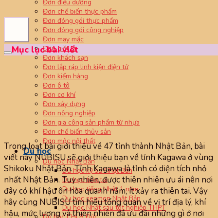
Đơn điều dưỡng
Đơn chế biến thực phẩm
Đơn đóng gói thực phẩm
Đơn đóng gói công nghiệp
Đơn may mặc
Đơn giặt là
Mục lục bài viết
Đơn khách sạn
Đơn lắp ráp linh kiện điện tử
Đơn kiểm hàng
Đơn ô tô
Đơn cơ khí
Đơn xây dựng
Đơn nông nghiệp
Đơn gia công sản phẩm từ nhựa
Đơn chế biến thủy sản
Đơn mộc nội thất
Trong loạt bài giới thiệu về 47 tỉnh thành Nhật Bản, bài
Du học
viết này NUBISU sẽ giới thiệu bạn về tỉnh Kagawa ở vùng
Du học Nhật Bản
Shikoku Nhật Bản. Tỉnh Kagawa là tỉnh có diện tích nhỏ
Du học kỹ sư Nhật Bản
nhất Nhật Bản. Tuy nhiên, được thiên nhiên ưu ái nên nơi
Du học tokutei
Du học tiếng Nhật 1 năm
đây có khí hậu ôn hòa quanh năm, ít xảy ra thiên tai. Vậy
Du học senmon Nhật Bản
hãy cùng NUBISU tìm hiểu tổng quan về vị trí địa lý, khí
Du học Nhật sau tốt nghiệp THPT
hậu, mức lương và thiên nhiên đã ưu đãi những gì ở nơi
Du học CHLB Đức