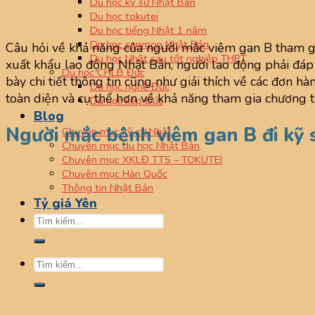
Du học kỹ sư Nhật Bản
Du học tokutei
Du học tiếng Nhật 1 năm
Du học senmon Nhật Bản
Câu hỏi về khả năng của người mắc viêm gan B tham gi
Du học Nhật sau tốt nghiệp THPT
xuất khẩu lao động Nhật Bản, người lao động phải đá
Du học CHLB Đức
bày chi tiết thông tin cũng như giải thích về các đơn h
Du học nghề Đức
toàn diện và cụ thể hơn về khả năng tham gia chương t
Du học kép Đức
Blog
Người mắc bệnh viêm gan B đi kỹ 
Chuyên mục kỹ sư Nhật
Chuyên mục du học Nhật Bản
Chuyên mục XKLĐ TTS – TOKUTEI
Chuyên mục Hàn Quốc
Thông tin Nhật Bản
Tỷ giá Yên