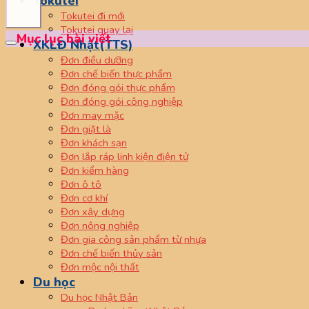
Tokutei
Tokutei đi mới
Tokutei quay lại
Mục lục bài viết
XKLĐ Nhật(TTS)
Đơn điều dưỡng
Đơn chế biến thực phẩm
Đơn đóng gói thực phẩm
Đơn đóng gói công nghiệp
Đơn may mặc
Đơn giặt là
Đơn khách sạn
Đơn lắp ráp linh kiện điện tử
Đơn kiểm hàng
Đơn ô tô
Đơn cơ khí
Đơn xây dựng
Đơn nông nghiệp
Đơn gia công sản phẩm từ nhựa
Đơn chế biến thủy sản
Đơn mộc nội thất
Du học
Du học Nhật Bản