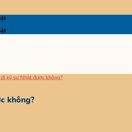
hật
hật
 đi kỹ sư Nhật được không?
ợc không?