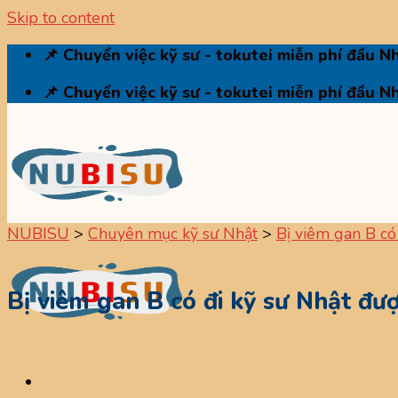
Skip to content
📌 Chuyển việc kỹ sư - tokutei miễn phí đầu N
📌 Chuyển việc kỹ sư - tokutei miễn phí đầu N
NUBISU
>
Chuyên mục kỹ sư Nhật
>
Bị viêm gan B có
Bị viêm gan B có đi kỹ sư Nhật đư