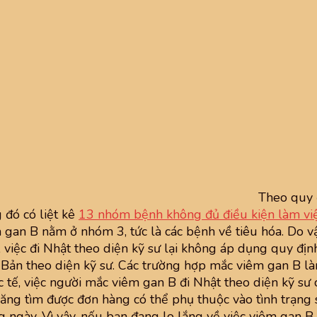
Theo quy 
 đó có liệt kê
13 nhóm bệnh không đủ điều kiện làm việ
n B nằm ở nhóm 3, tức là các bệnh về tiêu hóa. Do v
, việc đi Nhật theo diện kỹ sư lại không áp dụng quy địn
ật Bản theo diện kỹ sư. Các trường hợp mắc viêm gan B 
c tế, việc người mắc viêm gan B đi Nhật theo diện kỹ sư
năng tìm được đơn hàng có thể phụ thuộc vào tình trạng
 ngày. Vì vậy, nếu bạn đang lo lắng về việc viêm gan 