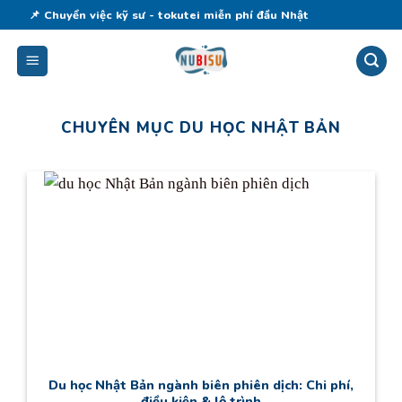
Skip
📌 Chuyển việc kỹ sư - tokutei miễn phí đầu Nhật
to
content
CHUYÊN MỤC DU HỌC NHẬT BẢN
Du học Nhật Bản ngành biên phiên dịch: Chi phí,
điều kiện & lộ trình