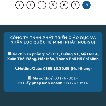
1
…
5
6
7
8
CÔNG TY TNHH PHÁT TRIỂN GIÁO DỤC VÀ
NHÂN LỰC QUỐC TẾ MINH PHÁT(NUBISU)
🏢Địa chỉ văn phòng: Số D31, Đường N1, Mỹ Hoà 4,
Xuân Thới Đông, Hóc Môn, Thành Phố Hồ Chí Minh
📞Hotline/Zalo: 0395.10.20.65 (Ms.Nhung)
🏢
Mã số thuế:
0317670814
📜
Giấy phép kinh doanh:
0317670814