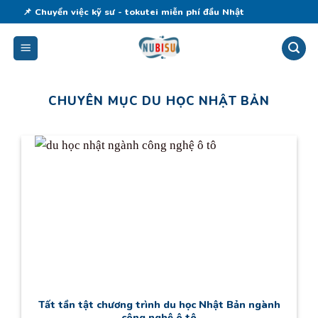
Skip
📌 Chuyển việc kỹ sư - tokutei miễn phí đầu Nhật
to
content
CHUYÊN MỤC DU HỌC NHẬT BẢN
Tất tần tật chương trình du học Nhật Bản ngành
công nghệ ô tô