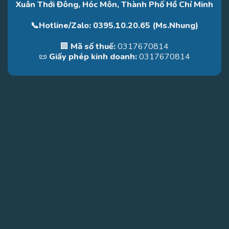
Xuân Thới Đông, Hóc Môn, Thành Phố Hồ Chí Minh
📞Hotline/Zalo: 0395.10.20.65 (Ms.Nhung)
🏢
Mã số thuế:
0317670814
📜
Giấy phép kinh doanh:
0317670814