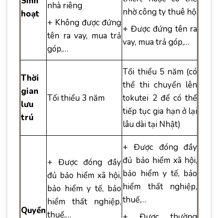
Sinh
nhà riêng
nhờ công ty thuê hộ
hoạt
+ Không được đứng
+ Được đứng tên ra
tên ra vay, mua trả
vay, mua trả góp,…
góp,…
Tối thiểu 5 năm (có
Thời
thể thi chuyển lên
gian
Tối thiểu 3 năm
tokutei 2 để có thể
lưu
tiếp tục gia hạn ở lại
trú
lâu dài tại Nhật)
+ Được đóng đầy
đủ bảo hiểm xã hội,
+ Được đóng đầy
bảo hiểm y tế, bảo
đủ bảo hiểm xã hội,
hiểm thất nghiệp,
bảo hiểm y tế, bảo
thuế,…
hiểm thất nghiệp,
Quyền
thuế,…
+ Được thường