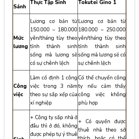
Thực Tập Sinh
Tokutei Gino 1
Sánh
Lương cơ bản từ
Lương cơ bản từ
150.000 – 180.000
180.000 – 250.000
Mức
yên/tháng tùy theo
yên/tháng tùy theo
lương
tỉnh thành sinh
tỉnh thành sinh
sống mà lương sẽ
sống mà lương sẽ có
có sự chênh lệch
sự chênh lệch
Làm cố định 1 công
Có thể chuyển công
Công
việc trong 3 năm
ty nếu cảm thấy
việc
theo sự sắp xếp của
công việc không
xí nghiệp
phù hợp
+ Công ty sắp nhà ở
+ Có quyền được
đâu thì ở đó, không
thuê nhà theo sở
được phép tự ý thuê
thích, hoặc có thể