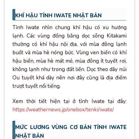
KHÍ HẬU TỈNH IWATE NHẬT BẢN
Tỉnh Iwate nhìn chung khí hậu có xu hướng
lạnh. Các vùng đồng bằng dọc sông Kitakami
thường có khí hậu nội địa, với mùa đông lạnh
buốt và mùa hè nóng bức. Vùng ven biển có khí
hậu biển, mùa hè mát mẻ, mùa đông ít tuyết rơi,
không lạnh như trong đất liền. Dọc theo dãy núi
Ou tuyết khá dày nên nơi đây cũng là địa điểm
trượt tuyết nổi tiếng.
Xem thời tiết hiện tại ở tỉnh Iwate tại đây:
https://weathernews.jp/onebox/tenki/iwate/
MỨC LƯƠNG VÙNG CƠ BẢN TỈNH IWATE
NHẬT BẢN