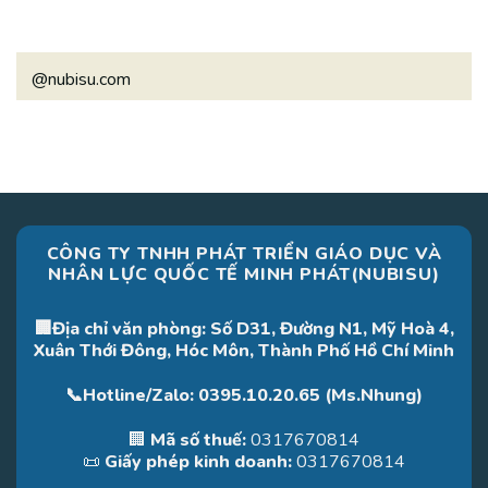
@nubisu.com
CÔNG TY TNHH PHÁT TRIỂN GIÁO DỤC VÀ
NHÂN LỰC QUỐC TẾ MINH PHÁT(NUBISU)
🏢Địa chỉ văn phòng: Số D31, Đường N1, Mỹ Hoà 4,
Xuân Thới Đông, Hóc Môn, Thành Phố Hồ Chí Minh
📞Hotline/Zalo: 0395.10.20.65 (Ms.Nhung)
🏢
Mã số thuế:
0317670814
📜
Giấy phép kinh doanh:
0317670814