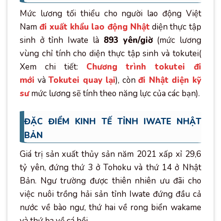
Mức lương tối thiểu cho người lao động Việt
Nam
đi xuất khẩu lao động Nhật
diện thực tập
sinh ở tỉnh Iwate là
893 yên/giờ
(mức lương
vùng chỉ tính cho diện thực tập sinh và tokutei(
Xem chi tiết:
Chương trình tokutei đi
mới
và
Tokutei quay lại
), còn
đi Nhật diện kỹ
sư
mức lương sẽ tính theo năng lực của các bạn).
ĐẶC ĐIỂM KINH TẾ TỈNH IWATE NHẬT
BẢN
Giá trị sản xuất thủy sản năm 2021 xấp xỉ 29,6
tỷ yên, đứng thứ 3 ở Tohoku và thứ 14 ở Nhật
Bản. Ngư trường được thiên nhiên ưu đãi cho
việc nuôi trồng hải sản tỉnh Iwate đứng đầu cả
nước về bào ngư, thứ hai về rong biển wakame
và thứ ba về cá hồi.