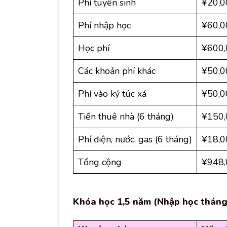
Phí tuyển sinh
¥20,0
Phí nhập học
¥60,0
Học phí
¥600,
Các khoản phí khác
¥50,0
Phí vào ký túc xá
¥50,0
Tiền thuê nhà (6 tháng)
¥150,
Phí điện, nước, gas (6 tháng)
¥18,0
Tổng cộng
¥948,
Khóa học 1,5 năm (Nhập học tháng