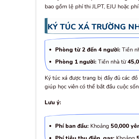
bao gồm lệ phí thi JLPT, EJU hoặc phí
KÝ TÚC XÁ TRƯỜNG NH
Phòng từ 2 đến 4 người:
Tiền n
Phòng 1 người:
Tiền nhà từ
45,0
Ký túc xá được trang bị đầy đủ các đồ
giúp học viên có thể bắt đầu cuộc sốn
Lưu ý:
Phí ban đầu:
Khoảng
50,000 yê
Phí tiêu thụ điện, gas:
Khoảng