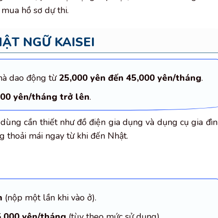
 mua hồ sơ dự thi.
ẬT NGỮ KAISEI
hà dao động từ
25,000 yên đến 45,000 yên/tháng
.
00 yên/tháng trở lên
.
 dùng cần thiết như đồ điện gia dụng và dụng cụ gia đìn
g thoải mái ngay từ khi đến Nhật.
n
(nộp một lần khi vào ở).
5,000 yên/tháng
(tùy theo mức sử dụng).