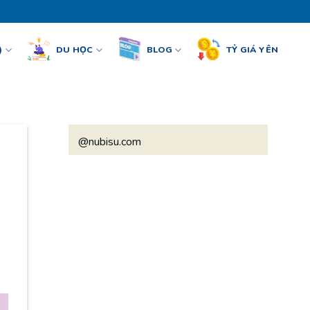
)
DU HỌC
BLOG
TỶ GIÁ YÊN
@nubisu.com