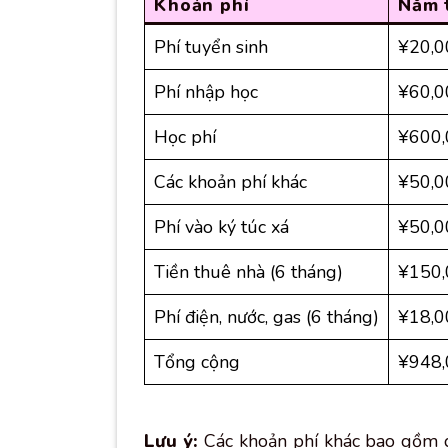
Khoản phí
Năm 
Phí tuyển sinh
¥20,0
Phí nhập học
¥60,0
Học phí
¥600,
Các khoản phí khác
¥50,0
Phí vào ký túc xá
¥50,0
Tiền thuê nhà (6 tháng)
¥150,
Phí điện, nước, gas (6 tháng)
¥18,0
Tổng cộng
¥948,
Lưu ý:
Các khoản phí khác
bao gồm g