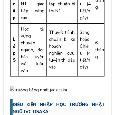
thán
c
N1, giao
tạp, chuẩn bị
u (4
g
ấ
tiếp nâng
thi N1
tiết/n
p
cao
gày)
Học từ
Thuyết trình,
Sáng
vựng
L
chuẩn bị kế
hoặc
chuyên
6
ớ
hoạch
Chiề
ngành, đọc
thán
p
nghiên cứu,
u (4
báo, luyện
g
S
luyện thi đầu
tiết/n
viết luận
vào
gày)
văn
ĐIỀU KIỆN NHẬP HỌC TRƯỜNG NHẬT
NGỮ JVC OSAKA