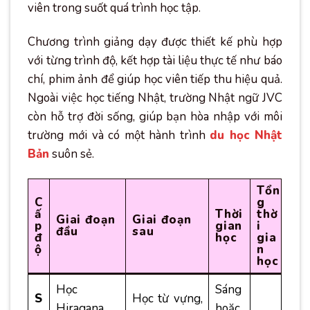
viên trong suốt quá trình học tập.
Chương trình giảng dạy được thiết kế phù hợp
với từng trình độ, kết hợp tài liệu thực tế như báo
chí, phim ảnh để giúp học viên tiếp thu hiệu quả.
Ngoài việc học tiếng Nhật, trường Nhật ngữ JVC
còn hỗ trợ đời sống, giúp bạn hòa nhập với môi
trường mới và có một hành trình
du học Nhật
Bản
suôn sẻ.
Tổn
C
g
ấ
Thời
thờ
Giai đoạn
Giai đoạn
p
gian
i
đầu
sau
đ
học
gia
ộ
n
học
Học
Sáng
S
Học từ vựng,
Hiragana,
hoặc