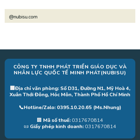
@nubisu.com
CÔNG TY TNHH PHÁT TRIỂN GIÁO DỤC VÀ
NHÂN LỰC QUỐC TẾ MINH PHÁT(NUBISU)
🏢Địa chỉ văn phòng: Số D31, Đường N1, Mỹ Hoà 4,
Xuân Thới Đông, Hóc Môn, Thành Phố Hồ Chí Minh
📞Hotline/Zalo: 0395.10.20.65 (Ms.Nhung)
🏢
Mã số thuế:
0317670814
📜
Giấy phép kinh doanh:
0317670814