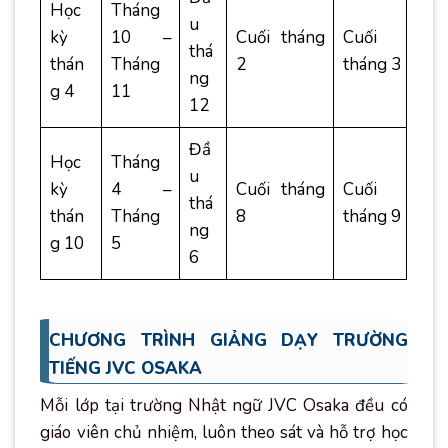
Học
Tháng
u
kỳ
10 –
Cuối tháng
Cuối
thá
thán
Tháng
2
tháng 3
ng
g 4
11
12
Đầ
Học
Tháng
u
kỳ
4 –
Cuối tháng
Cuối
thá
thán
Tháng
8
tháng 9
ng
g 10
5
6
CHƯƠNG TRÌNH GIẢNG DẠY TRƯỜNG
TIẾNG JVC OSAKA
Mỗi lớp tại trường Nhật ngữ JVC Osaka đều có
giáo viên chủ nhiệm, luôn theo sát và hỗ trợ học