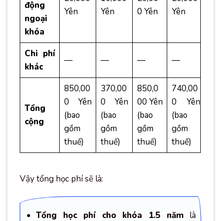
động
Yên
Yên
0 Yên
Yên
ngoại
khóa
Chi phí
—
—
—
—
khác
850,00
370,00
850,0
740,00
0 Yên
0 Yên
00 Yên
0 Yên
Tổng
(bao
(bao
(bao
(bao
cộng
gồm
gồm
gồm
gồm
thuế)
thuế)
thuế)
thuế)
Vậy tổng học phí sẽ là:
Tổng học phí cho khóa 1.5 năm
là