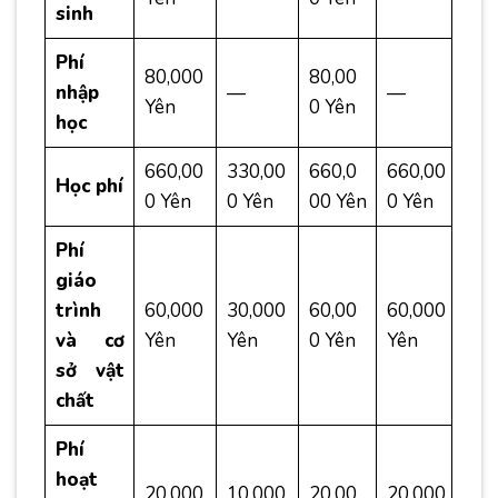
sinh
Phí
80,000
80,00
nhập
—
—
Yên
0 Yên
học
660,00
330,00
660,0
660,00
Học phí
0 Yên
0 Yên
00 Yên
0 Yên
Phí
giáo
trình
60,000
30,000
60,00
60,000
và cơ
Yên
Yên
0 Yên
Yên
sở vật
chất
Phí
hoạt
20,000
10,000
20,00
20,000