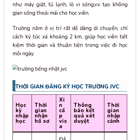
như máy giặt, tủ lạnh, lò vi sóng,v.v tạo không
gian sống thoải mái cho học viên.
Trường nằm ở vị trí rất dễ dàng di chuyển, chỉ
cách ký túc xá khoảng 2 km, giúp học viên tiết
kiệm thời gian và thuận tiện trong việc đi học
mỗi ngày.
THỜI GIAN ĐĂNG KÝ HỌC TRƯỜNG JVC
Xi
Học
Thời
n
Thông
Thời
kỳ
gian
cấ
báo kết
gian
nhập
nhận
p
quả xét
nhập
học
hồ sơ
vis
duyệt
cảnh
a
Đầ