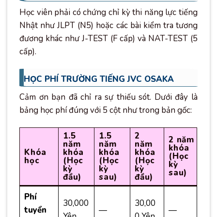
Học viên phải có chứng chỉ kỳ thi năng lực tiếng
Nhật như JLPT (N5) hoặc các bài kiểm tra tương
đương khác như J-TEST (F cấp) và NAT-TEST (5
cấp).
HỌC PHÍ TRƯỜNG TIẾNG JVC OSAKA
Cảm ơn bạn đã chỉ ra sự thiếu sót. Dưới đây là
bảng học phí đúng với 5 cột như trong bản gốc:
1.5
1.5
2
2 năm
năm
năm
năm
khóa
Khóa
khóa
khóa
khóa
(Học
học
(Học
(Học
(Học
kỳ
kỳ
kỳ
kỳ
sau)
đầu)
sau)
đầu)
Phí
30,000
30,00
tuyển
—
—
Yên
0 Yên