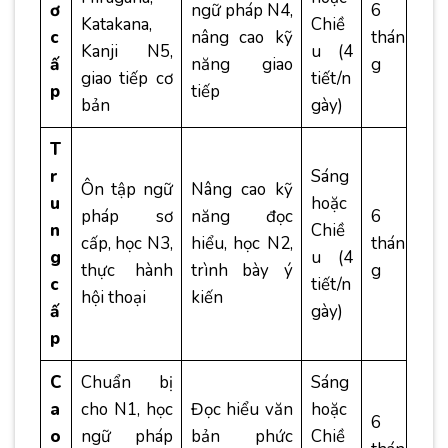
ơ
ngữ pháp N4,
6
Katakana,
Chiề
c
nâng cao kỹ
thán
Kanji N5,
u (4
ấ
năng giao
g
giao tiếp cơ
tiết/n
p
tiếp
bản
gày)
T
r
Sáng
Ôn tập ngữ
Nâng cao kỹ
u
hoặc
pháp sơ
năng đọc
6
n
Chiề
cấp, học N3,
hiểu, học N2,
thán
g
u (4
thực hành
trình bày ý
g
c
tiết/n
hội thoại
kiến
ấ
gày)
p
C
Chuẩn bị
Sáng
a
cho N1, học
Đọc hiểu văn
hoặc
6
o
ngữ pháp
bản phức
Chiề