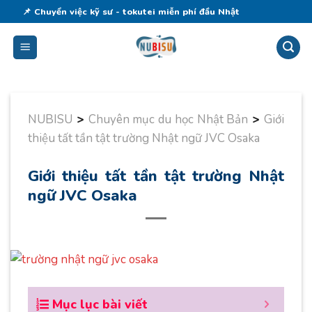
Skip
📌 Chuyển việc kỹ sư - tokutei miễn phí đầu Nhật
to
content
NUBISU
>
Chuyên mục du học Nhật Bản
>
Giới
thiệu tất tần tật trường Nhật ngữ JVC Osaka
Giới thiệu tất tần tật trường Nhật
ngữ JVC Osaka
Mục lục bài viết