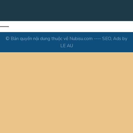
© Bản quyền nội dung thuộc về Nubisu.com ---- SEO, Ads by
LE AU