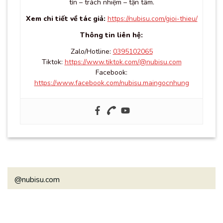
tín – trách nhiệm – tận tâm.
Xem chi tiết về tác giả:
https://nubisu.com/gioi-thieu/
Thông tin liên hệ:
Zalo/Hotline:
0395102065
Tiktok:
https://www.tiktok.com/@nubisu.com
Facebook:
https://www.facebook.com/nubisu.maingocnhung
@nubisu.com