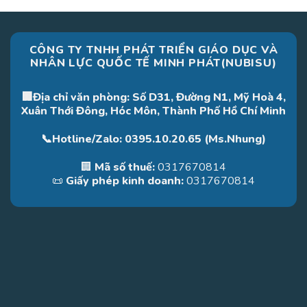
CÔNG TY TNHH PHÁT TRIỂN GIÁO DỤC VÀ
NHÂN LỰC QUỐC TẾ MINH PHÁT(NUBISU)
🏢Địa chỉ văn phòng: Số D31, Đường N1, Mỹ Hoà 4,
Xuân Thới Đông, Hóc Môn, Thành Phố Hồ Chí Minh
📞Hotline/Zalo: 0395.10.20.65 (Ms.Nhung)
🏢
Mã số thuế:
0317670814
📜
Giấy phép kinh doanh:
0317670814