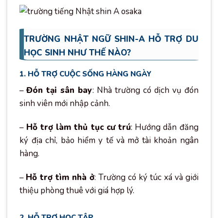
TRƯỜNG NHẬT NGỮ SHIN-A HỖ TRỢ DU
HỌC SINH NHƯ THẾ NÀO?
1. HỖ TRỢ CUỘC SỐNG HÀNG NGÀY
–
Đón tại sân bay
: Nhà trường có dịch vụ đón
sinh viên mới nhập cảnh.
–
Hỗ trợ làm thủ tục cư trú
: Hướng dẫn đăng
ký địa chỉ, bảo hiểm y tế và mở tài khoản ngân
hàng.
–
Hỗ trợ tìm nhà ở
: Trường có ký túc xá và giới
thiệu phòng thuê với giá hợp lý.
2. HỖ TRỢ HỌC TẬP