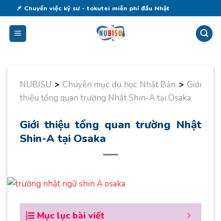
Skip
📌 Chuyển việc kỹ sư - tokutei miễn phí đầu Nhật
to
content
NUBISU
>
Chuyên mục du học Nhật Bản
>
Giới
thiệu tổng quan trường Nhật Shin-A tại Osaka
Giới thiệu tổng quan trường Nhật
Shin-A tại Osaka
Mục lục bài viết