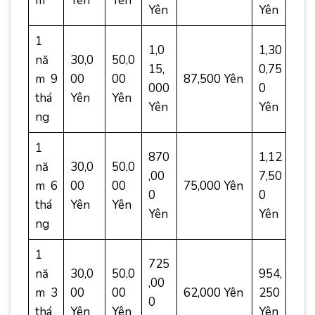
m
Yên
Yên
Yên
Yên
1
1,0
1,30
nă
30,0
50,0
15,
0,75
m 9
00
00
87,500 Yên
000
0
thá
Yên
Yên
Yên
Yên
ng
1
870
1,12
nă
30,0
50,0
,00
7,50
m 6
00
00
75,000 Yên
0
0
thá
Yên
Yên
Yên
Yên
ng
1
725
nă
30,0
50,0
954,
,00
m 3
00
00
62,000 Yên
250
0
thá
Yên
Yên
Yên