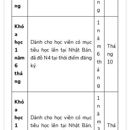
n
ng
g
1
Khó
n
a
ă
học
Dành cho học viên có mục
m
Thá
1
tiêu học lên tại Nhật Bản,
6
ng
năm
đã đỗ N4 tại thời điểm đăng
th
10
6
ký.
á
thá
n
ng
g
1
Khó
n
a
ă
học
Dành cho học viên có mục
m
1
tiêu học lên tại Nhật Bản,
Thá
3