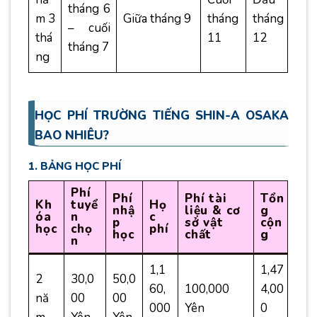
tháng 6
m 3
Giữa tháng 9
tháng
tháng
– cuối
thá
11
12
tháng 7
ng
HỌC PHÍ TRƯỜNG TIẾNG SHIN-A OSAKA
BAO NHIÊU?
1. BẢNG HỌC PHÍ
Phí
Phí
Phí tài
Tổn
Kh
tuyể
Họ
nhậ
liệu & cơ
g
óa
n
c
p
sở vật
cộn
học
chọ
phí
học
chất
g
n
1,1
1,47
2
30,0
50,0
60,
100,000
4,00
nă
00
00
000
Yên
0