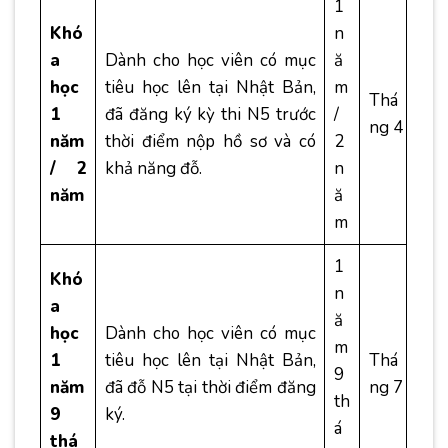
1
Khó
n
a
Dành cho học viên có mục
ă
học
tiêu học lên tại Nhật Bản,
m
Thá
1
đã đăng ký kỳ thi N5 trước
/
ng 4
năm
thời điểm nộp hồ sơ và có
2
/ 2
khả năng đỗ.
n
năm
ă
m
1
Khó
n
a
ă
học
Dành cho học viên có mục
m
1
tiêu học lên tại Nhật Bản,
Thá
9
năm
đã đỗ N5 tại thời điểm đăng
ng 7
th
9
ký.
á
thá