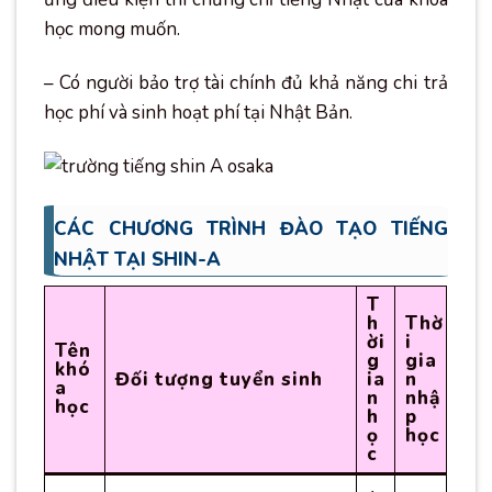
học mong muốn.
– Có người bảo trợ tài chính đủ khả năng chi trả
học phí và sinh hoạt phí tại Nhật Bản.
CÁC CHƯƠNG TRÌNH ĐÀO TẠO TIẾNG
NHẬT TẠI SHIN-A
T
h
Thờ
ời
i
Tên
g
gia
khó
Đối tượng tuyển sinh
ia
n
a
n
nhậ
học
h
p
ọ
học
c