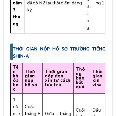
năm
đã đỗ N2 tại thời điểm đăng
ng 1
th
3
ký.
á
thá
n
ng
g
THỜI GIAN NỘP HỒ SƠ TRƯỜNG TIẾNG
SHIN-A
Tê
Thô
n
Thời
Thời gian
Thời
ng
kh
gian
nộp đơn
gian
báo
óa
nộp
xin tư cách
xin
kết
họ
hồ sơ
lưu trú
visa
quả
c
1
nă
Cuối
Cuối
Đầu
m /
tháng 8
Giữa tháng