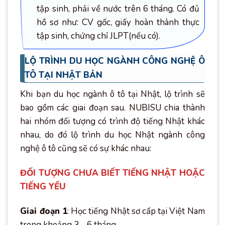
tập sinh, phải về nước trên 6 tháng. Có đủ
hồ sơ như: CV gốc, giấy hoàn thành thực
tập sinh, chứng chỉ JLPT(nếu có).
LỘ TRÌNH DU HỌC NGÀNH CÔNG NGHỆ Ô
TÔ TẠI NHẬT BẢN
Khi bạn du học ngành ô tô tại Nhật, lộ trình sẽ
bao gồm các giai đoạn sau. NUBISU chia thành
hai nhóm đối tượng có trình độ tiếng Nhật khác
nhau, do đó lộ trình du học Nhật ngành công
nghệ ô tô cũng sẽ có sự khác nhau:
ĐỐI TƯỢNG CHƯA BIẾT TIẾNG NHẬT HOẶC
TIẾNG YẾU
Giai đoạn 1
: Học tiếng Nhật sơ cấp tại Việt Nam
trong khoảng 3 – 6 tháng.