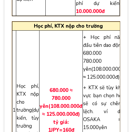
phí dự kiến
10.000.000đ
Học phí, KTX nộp cho trường
+ Học phí năm
đầu tiên dao động
680.000 ≈
780.000
yên(108.000.000đ
≈ 125.000.000đ)
Học phí,
+ KTX sẽ tùy khu
680.000 ≈
KTX nộp
vực bạn chọn học
780.000
cho
sẽ có sự chênh
yên(108.000.000đ
1
trường(dự
lệch. ví dụ:
≈ 125.000.000đ)
kiến, tùy
OSAKA =>
tỷ giá:
trường
15.000yên –
1JPY=160đ