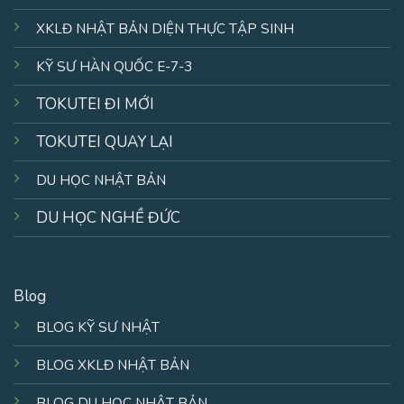
XKLĐ NHẬT BẢN DIỆN THỰC TẬP SINH
KỸ SƯ HÀN QUỐC E-7-3
TOKUTEI ĐI MỚI
TOKUTEI QUAY LẠI
DU HỌC NHẬT BẢN
DU HỌC NGHỀ ĐỨC
Blog
BLOG KỸ SƯ NHẬT
BLOG XKLĐ NHẬT BẢN
BLOG DU HỌC NHẬT BẢN