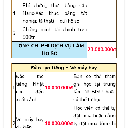
Phí chứng thực bằng cấp
4
Naric(Xác thực bằng tốt
nghiệp là thật) + gửi hồ sơ
Chứng minh tài chính trên
5
500tr
TỔNG CHI PHÍ DỊCH VỤ LÀM
23.000.000đ
HỒ SƠ
Đào tạo tiếng + Vé máy bay
Đào tạo
Bạn có thể tham
tiếng Nhật
gia học tại trung
1
10.000.000đ
cho đến
tâm NUBISU hoặc
xuất cảnh
có thể tự học.
Học viên có thể tự
đặt mua hoặc công
Vé máy bay
2
10.000.000đ
ty đặt mua dùm chi
dự kiến