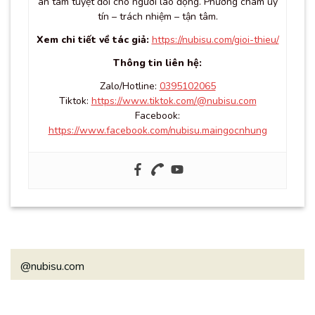
an tâm tuyệt đối cho người lao động. Phương châm uy
tín – trách nhiệm – tận tâm.
Xem chi tiết về tác giả:
https://nubisu.com/gioi-thieu/
Thông tin liên hệ:
Zalo/Hotline:
0395102065
Tiktok:
https://www.tiktok.com/@nubisu.com
Facebook:
https://www.facebook.com/nubisu.maingocnhung
@nubisu.com