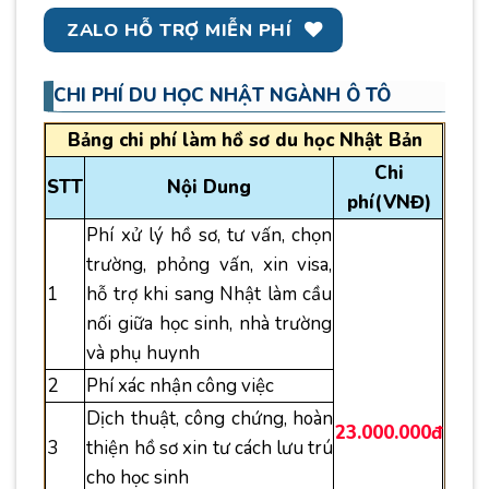
ZALO HỖ TRỢ MIỄN PHÍ
CHI PHÍ DU HỌC NHẬT NGÀNH Ô TÔ
Bảng chi phí làm hồ sơ du học Nhật Bản
Chi
STT
Nội Dung
phí(VNĐ)
Phí xử lý hồ sơ, tư vấn, chọn
trường, phỏng vấn, xin visa,
1
hỗ trợ khi sang Nhật làm cầu
nối giữa học sinh, nhà trường
và phụ huynh
2
Phí xác nhận công việc
Dịch thuật, công chứng, hoàn
23.000.000đ
3
thiện hồ sơ xin tư cách lưu trú
cho học sinh