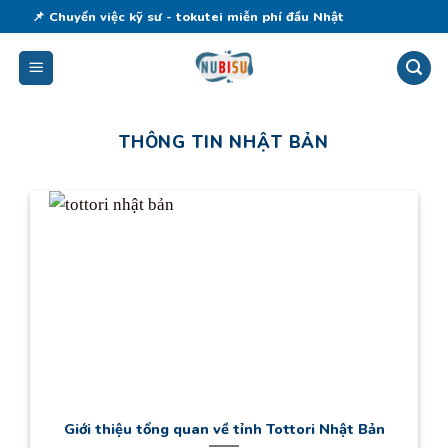
Skip
📌 Chuyển việc kỹ sư - tokutei miễn phí đầu Nhật
to
content
THÔNG TIN NHẬT BẢN
Giới thiệu tổng quan về tỉnh Tottori Nhật Bản