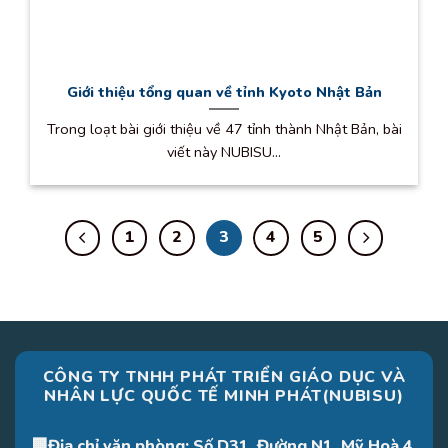
Giới thiệu tổng quan về tỉnh Kyoto Nhật Bản
Trong loạt bài giới thiệu về 47 tỉnh thành Nhật Bản, bài
viết này NUBISU...
1
2
3
4
5
CÔNG TY TNHH PHÁT TRIỂN GIÁO DỤC VÀ
NHÂN LỰC QUỐC TẾ MINH PHÁT(NUBISU)
🏢Địa chỉ văn phòng: Số D31, Đường N1, Mỹ Hoà 4,