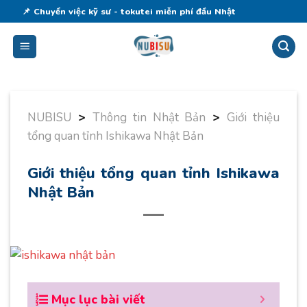
Skip
📌 Chuyển việc kỹ sư - tokutei miễn phí đầu Nhật
to
content
NUBISU
>
Thông tin Nhật Bản
>
Giới thiệu
tổng quan tỉnh Ishikawa Nhật Bản
Giới thiệu tổng quan tỉnh Ishikawa
Nhật Bản
Mục lục bài viết