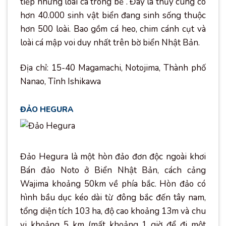
tiếp những loài cá trong bể”. Đây là thủy cung có
hơn 40.000 sinh vật biển đang sinh sống thuộc
hơn 500 loài. Bao gồm cá heo, chim cánh cụt và
loài cá mập voi duy nhất trên bờ biển Nhật Bản.
Địa chỉ: 15-40 Magamachi, Notojima, Thành phố
Nanao, Tỉnh Ishikawa
ĐẢO HEGURA
Đảo Hegura là một hòn đảo đơn độc ngoài khơi
Bán đảo Noto ở Biển Nhật Bản, cách cảng
Wajima khoảng 50km về phía bắc. Hòn đảo có
hình bầu dục kéo dài từ đông bắc đến tây nam,
tổng diện tích 103 ha, độ cao khoảng 13m và chu
vi khoảng 5 km (mất khoảng 1 giờ để đi một