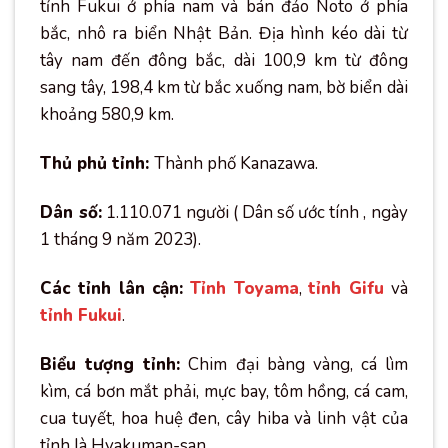
tỉnh Fukui ở phía nam và bán đảo Noto ở phía
bắc, nhô ra biển Nhật Bản. Địa hình kéo dài từ
tây nam đến đông bắc, dài 100,9 km từ đông
sang tây, 198,4 km từ bắc xuống nam, bờ biển dài
khoảng 580,9 km.
Thủ phủ tỉnh:
Thành phố Kanazawa.
Dân số:
1.110.071 người ( Dân số ước tính , ngày
1 tháng 9 năm 2023).
Các tỉnh lân cận:
Tỉnh Toyama
,
tỉnh Gifu
và
tỉnh Fukui
.
Biểu tượng tỉnh:
Chim đại bàng vàng, cá lìm
kìm, cá bơn mắt phải, mực bay, tôm hồng, cá cam,
cua tuyết, hoa huệ đen, cây hiba và linh vật của
tỉnh là Hyakuman-san.