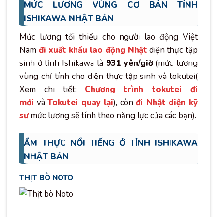
MỨC LƯƠNG VÙNG CƠ BẢN TỈNH
ISHIKAWA NHẬT BẢN
Mức lương tối thiểu cho người lao động Việt
Nam
đi xuất khẩu lao động Nhật
diện thực tập
sinh ở tỉnh Ishikawa là
931 yên/giờ
(mức lương
vùng chỉ tính cho diện thực tập sinh và tokutei(
Xem chi tiết:
Chương trình tokutei đi
mới
và
Tokutei quay lại
), còn
đi Nhật diện kỹ
sư
mức lương sẽ tính theo năng lực của các bạn).
ẨM THỰC NỔI TIẾNG Ở TỈNH ISHIKAWA
NHẬT BẢN
THỊT BÒ NOTO