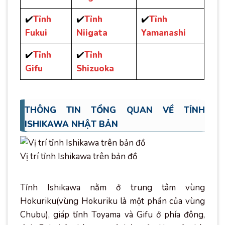
✔️
Tỉnh
✔️
Tỉnh
✔️
Tỉnh
Fukui
Niigata
Yamanashi
✔️
Tỉnh
✔️
Tỉnh
Gifu
Shizuoka
THÔNG TIN TỔNG QUAN VỀ TỈNH
ISHIKAWA NHẬT BẢN
Vị trí tỉnh Ishikawa trên bản đồ
Tỉnh Ishikawa nằm ở trung tâm vùng
Hokuriku(vùng Hokuriku là một phần của vùng
Chubu), giáp tỉnh Toyama và Gifu ở phía đông,