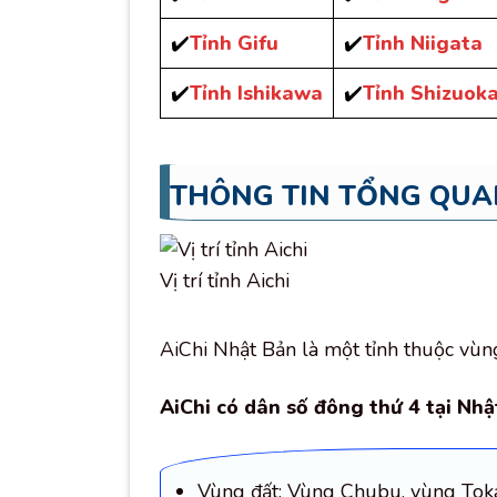
✔️
Tỉnh Gifu
✔️
Tỉnh Niigata
✔️
Tỉnh Ishikawa
✔️
Tỉnh Shizuok
THÔNG TIN TỔNG QUAN
Vị trí tỉnh Aichi
AiChi Nhật Bản là một tỉnh thuộc vùn
AiChi có dân số đông thứ 4 tại Nh
Vùng đất: Vùng Chubu, vùng Tok