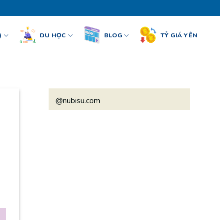
)
DU HỌC
BLOG
TỶ GIÁ YÊN
@nubisu.com