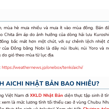
ăm, mùa hè mưa nhiều và mưa ít vào mùa đông. Bán đ
o Chita ấm áp do ảnh hưởng của dòng hải lưu Kuroshi
đông bắc mát hơn một chút, với sự chênh lệch nhiệt 
y của Đồng bằng Nobi là dãy núi Ibuki, núi Yoro và n
 do gió theo mùa từ lục địa.
:
https://weathernews.jp/onebox/tenki/aichi/
H AICHI NHẬT BẢN BAO NHIÊU?
ộng Việt Nam đi
XKLD Nhật Bản
diện thực tập sinh ở tỉ
c xem là mức lương tỉnh tối thiểu cao ở vùng Chubu Nh