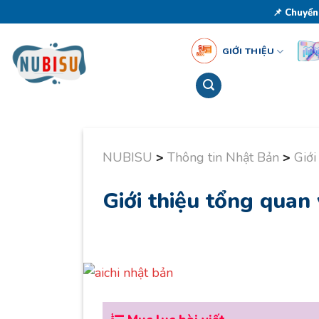
Skip
📌 Chuyển
to
content
GIỚI THIỆU
NUBISU
>
Thông tin Nhật Bản
>
Giới
Giới thiệu tổng quan 