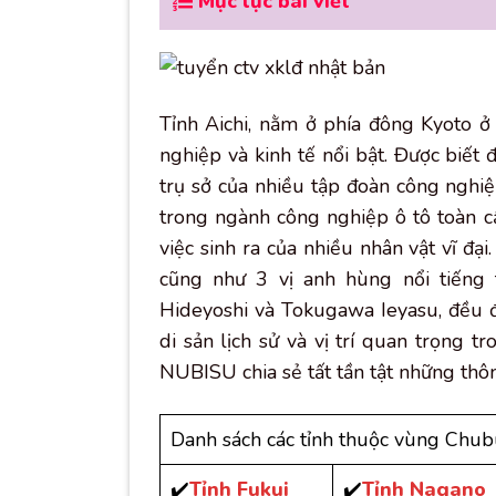
Mục lục bài viết
Tỉnh Aichi, nằm ở phía đông Kyoto 
nghiệp và kinh tế nổi bật. Được biết 
trụ sở của nhiều tập đoàn công nghiệ
trong ngành công nghiệp ô tô toàn cầu
việc sinh ra của nhiều nhân vật vĩ đ
cũng như 3 vị anh hùng nổi tiếng
Hideyoshi và Tokugawa Ieyasu, đều đượ
di sản lịch sử và vị trí quan trọng t
NUBISU chia sẻ tất tần tật những thôn
Danh sách các tỉnh thuộc vùng Chu
✔️
Tỉnh Fukui
✔️
Tỉnh Nagano