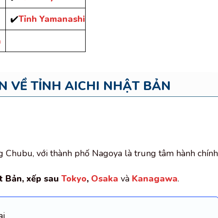
✔️
Tỉnh Yamanashi
a
 VỀ TỈNH AICHI NHẬT BẢN
g Chubu, với thành phố Nagoya là trung tâm hành chính
ật Bản, xếp sau
Tokyo
,
Osaka
và
Kanagawa
.
ai