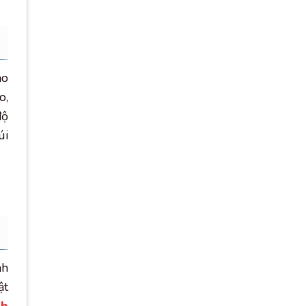
ảo
o,
độ
úi
nh
ật