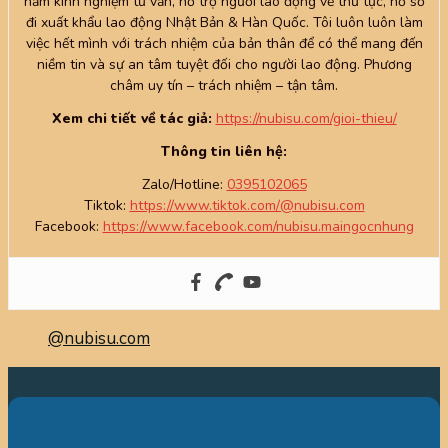
năm kinh nghiệm tư vấn, hỗ trợ người lao động về thủ tục, hồ sơ
đi xuất khẩu lao động Nhật Bản & Hàn Quốc. Tôi luôn luôn làm
việc hết mình với trách nhiệm của bản thân để có thể mang đến
niềm tin và sự an tâm tuyệt đối cho người lao động. Phương
châm uy tín – trách nhiệm – tận tâm.
Xem chi tiết về tác giả:
https://nubisu.com/gioi-thieu/
Thông tin liên hệ:
Zalo/Hotline:
0395102065
Tiktok:
https://www.tiktok.com/@nubisu.com
Facebook:
https://www.facebook.com/nubisu.maingocnhung
@nubisu.com