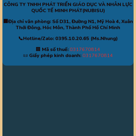
CÔNG TY TNHH PHÁT TRIỂN GIÁO DỤC VÀ NHÂN LỰC
QUỐC TẾ MINH PHÁT(NUBISU)
🏢Địa chỉ văn phòng: Số D31, Đường N1, Mỹ Hoà 4, Xuân
Thới Đông, Hóc Môn, Thành Phố Hồ Chí Minh
📞Hotline/Zalo: 0395.10.20.65 (Ms.Nhung)
🏢
Mã số thuế:
0317670814
📜
Giấy phép kinh doanh:
0317670814