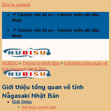
Skip to content
📌 Chuyển việc kỹ sư - tokutei miễn phí đầu
Nhật
📌 Chuyển việc kỹ sư - tokutei miễn phí đầu
Nhật
NUBISU
>
Thông tin Nhật Bản
>
Giới thiệu tổng quan về
tỉnh Nagasaki Nhật Bản
Giới thiệu tổng quan về tỉnh
Nagasaki Nhật Bản
Giới thiệu
Giới thiệu chuyên viên