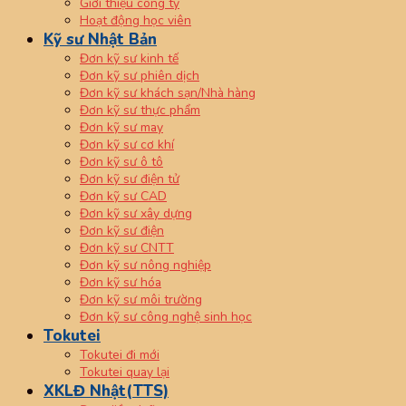
Giới thiệu công ty
Hoạt động học viên
Kỹ sư Nhật Bản
Đơn kỹ sư kinh tế
Đơn kỹ sư phiên dịch
Đơn kỹ sư khách sạn/Nhà hàng
Đơn kỹ sư thực phẩm
Đơn kỹ sư may
Đơn kỹ sư cơ khí
Đơn kỹ sư ô tô
Đơn kỹ sư điện tử
Đơn kỹ sư CAD
Đơn kỹ sư xây dựng
Đơn kỹ sư điện
Đơn kỹ sư CNTT
Đơn kỹ sư nông nghiệp
Đơn kỹ sư hóa
Đơn kỹ sư môi trường
Đơn kỹ sư công nghệ sinh học
Tokutei
Tokutei đi mới
Tokutei quay lại
XKLĐ Nhật(TTS)