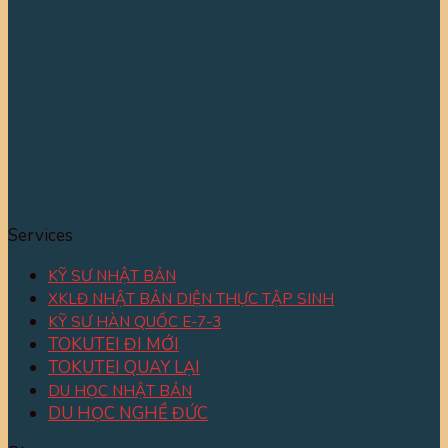
Services
KỸ SƯ NHẬT BẢN
XKLĐ NHẬT BẢN DIỆN THỰC TẬP SINH
KỸ SƯ HÀN QUỐC E-7-3
TOKUTEI ĐI MỚI
TOKUTEI QUAY LẠI
DU HỌC NHẬT BẢN
DU HỌC NGHỀ ĐỨC