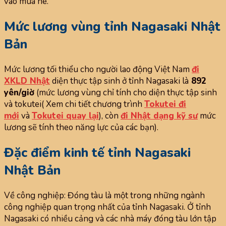
vào mùa hè.
Mức lương vùng tỉnh Nagasaki Nhật
Bản
Mức lương tối thiểu cho người lao động Việt Nam
đi
XKLD Nhật
diện thực tập sinh ở tỉnh Nagasaki là
892
yên/giờ
(mức lương vùng chỉ tính cho diện thực tập sinh
và tokutei( Xem chi tiết chương trình
Tokutei đi
mới
và
Tokutei quay lại
), còn
đi Nhật dạng kỹ sư
mức
lương sẽ tính theo năng lực của các bạn).
Đặc điểm kinh tế tỉnh Nagasaki
Nhật Bản
Về công nghiệp: Đóng tàu là một trong những ngành
công nghiệp quan trọng nhất của tỉnh Nagasaki. Ở tỉnh
Nagasaki có nhiều cảng và các nhà máy đóng tàu lớn tập