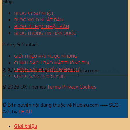
Blog
BLOG KỸ SƯ NHẬT
BLOG XKLĐ NHẬT BẢN
BLOG DU HỌC NHẬT BẢN
BLOG THÔNG TIN HÀN QUỐC
Policy & Contact
GIỚI THIỆU MAI NGỌC NHUNG
CHÍNH SÁCH BẢO MẬT THÔNG TIN
CHÍNH SÁCH QUYỀN RIÊNG TƯ
© Bản quyền nội dung thuộc về Nubisu.com
https://lg-
CHÍNH SÁCH HÌNH ẢNH
clinic-triet-long-tphcm.netlify.app/
© 2026 UX Themes
Terms
Privacy
Cookies
© Bản quyền nội dung thuộc về Nubisu.com ---- SEO,
Ads by
LE AU
Giới thiệu