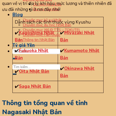
quan về vị trí địa lý, khí hậu, mức lương và thiên nhiên đã
Du học nghề Đức
ưu đãi những gì ở nơi đây nhé!
Du học kép Đức
Blog
Chuyên mục kỹ sư Nhật
Danh sách các tỉnh thuộc vùng Kyushu
Chuyên mục du học Nhật Bản
Chuyên mục XKLĐ TTS – TOKUTEI
✔️
Kagoshima Nhật
✔️
Miyazaki Nhật
Chuyên mục Hàn Quốc
Bản
Bản
Thông tin Nhật Bản
Tỷ giá Yên
✔️
Fukuoka Nhật
✔️
Kumamoto Nhật
Bản
Bản
✔️
Okinawa Nhật
✔️
Oita Nhật Bản
Bản
✔️
Saga Nhật Bản
Thông tin tổng quan về tỉnh
Nagasaki Nhật Bản