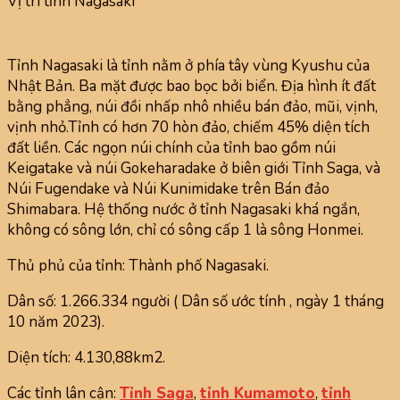
Vị trí tỉnh Nagasaki
Tỉnh Nagasaki là tỉnh nằm ở phía tây vùng Kyushu của
Nhật Bản. Ba mặt được bao bọc bởi biển. Địa hình ít đất
bằng phẳng, núi đồi nhấp nhô nhiều bán đảo, mũi, vịnh,
vịnh nhỏ.Tỉnh có hơn 70 hòn đảo, chiếm 45% diện tích
đất liền. Các ngọn núi chính của tỉnh bao gồm núi
Keigatake và núi Gokeharadake ở biên giới Tỉnh Saga, và
Núi Fugendake và Núi Kunimidake trên Bán đảo
Shimabara. Hệ thống nước ở tỉnh Nagasaki khá ngắn,
không có sông lớn, chỉ có sông cấp 1 là sông Honmei.
Thủ phủ của tỉnh: Thành phố Nagasaki.
Dân số: 1.266.334 người ( Dân số ước tính , ngày 1 tháng
10 năm 2023).
Diện tích: 4.130,88km2.
Các tỉnh lân cận:
Tỉnh Saga
,
tỉnh Kumamoto
,
tỉnh