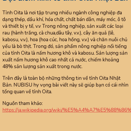
Tỉnh Oita là nơi tập trung nhiều ngành công nghiệp đa
dạng thép, dầu khí, hóa chất, chất bán dẫn, máy móc, ô tô
và thiết bị y tế, v.v Trong nông nghiệp, sản xuất các loại
rau (hành trắng, cà chua,dâu tây, v.v.), cây ăn quả (lê,
kabosu, v.v.), hoa (hoa cúc, hoa hồng, v.v.) và chăn nuôi chủ
yếu là bò thịt. Trong đó, sản phẩm nông nghiệp nổi tiếng
của tỉnh Oita là nấm hương khô và kabosu. Sản lượng sản
xuất nấm hương khô cao nhất cả nước, chiếm khoảng
48% sản lượng sản xuất trong nước.
Trên đây là toàn bộ những thông tin về tỉnh Oita Nhật
Bản. NUBISU hy vọng bài viết này sẽ giúp bạn có cái nhìn
tổng quan về tỉnh Oita.
Nguồn tham khảo:
https://ja.wikipedia.org/wiki/%E5%A4%A7%E5%88%