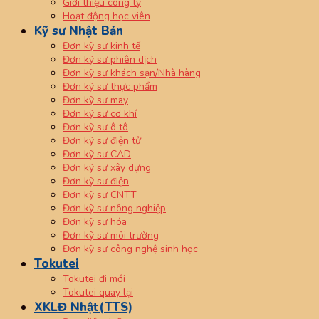
Giới thiệu công ty
Hoạt động học viên
Kỹ sư Nhật Bản
Đơn kỹ sư kinh tế
Đơn kỹ sư phiên dịch
Đơn kỹ sư khách sạn/Nhà hàng
Đơn kỹ sư thực phẩm
Đơn kỹ sư may
Đơn kỹ sư cơ khí
Đơn kỹ sư ô tô
Đơn kỹ sư điện tử
Đơn kỹ sư CAD
Đơn kỹ sư xây dựng
Đơn kỹ sư điện
Đơn kỹ sư CNTT
Đơn kỹ sư nông nghiệp
Đơn kỹ sư hóa
Đơn kỹ sư môi trường
Đơn kỹ sư công nghệ sinh học
Tokutei
Tokutei đi mới
Tokutei quay lại
XKLĐ Nhật(TTS)