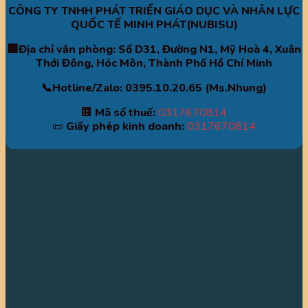
CÔNG TY TNHH PHÁT TRIỂN GIÁO DỤC VÀ NHÂN LỰC
QUỐC TẾ MINH PHÁT(NUBISU)
🏢Địa chỉ văn phòng: Số D31, Đường N1, Mỹ Hoà 4, Xuân
Thới Đông, Hóc Môn, Thành Phố Hồ Chí Minh
📞Hotline/Zalo: 0395.10.20.65 (Ms.Nhung)
🏢
Mã số thuế:
0317670814
📜
Giấy phép kinh doanh:
0317670814