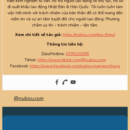
năm kinh nghiệm tư vấn, hỗ trợ người lao động về thủ tục, hồ sơ
đi xuất khẩu lao động Nhật Bản & Hàn Quốc. Tôi luôn luôn làm
việc hết mình với trách nhiệm của bản thân để có thể mang đến
niềm tin và sự an tâm tuyệt đối cho người lao động. Phương
châm uy tín – trách nhiệm – tận tâm.
Xem chi tiết về tác giả:
https://nubisu.com/gioi-thieu/
Thông tin liên hệ:
Zalo/Hotline:
0395102065
Tiktok:
https://www.tiktok.com/@nubisu.com
Facebook:
https://www.facebook.com/nubisu.maingocnhung
@nubisu.com