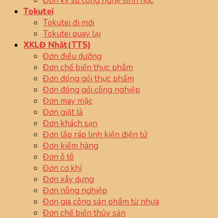
Đơn kỹ sư công nghệ sinh học
Tokutei
Tokutei đi mới
Tokutei quay lại
XKLĐ Nhật(TTS)
Đơn điều dưỡng
Đơn chế biến thực phẩm
Đơn đóng gói thực phẩm
Đơn đóng gói công nghiệp
Đơn may mặc
Đơn giặt là
Đơn khách sạn
Đơn lắp ráp linh kiện điện tử
Đơn kiểm hàng
Đơn ô tô
Đơn cơ khí
Đơn xây dựng
Đơn nông nghiệp
Đơn gia công sản phẩm từ nhựa
Đơn chế biến thủy sản