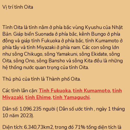
Vị trí tỉnh Oita
Tỉnh Oita là tỉnh nằm ở phía bắc vùng Kyushu của Nhật
Bản. Giáp biển Suonada ở phía bắc, kênh Bungo ở phía
đông và giáp tỉnh Fukuoka ở phía bắc, tỉnh Kumamoto ở
phía tây và tỉnh Miyazaki ở phía nam. Các con sông lớn
như sông Chikugo, sông Yamakuni, sông Ekidate, sông
Oita, sông Ono, sông Bansho và sông Kita đều là những
hệ thống nước quan trọng của tỉnh Oita.
Thủ phủ của tỉnh là Thành phố Oita.
Các tỉnh lân cận:
Tỉnh Fukuoka
,
tỉnh Kumamoto
,
tỉnh
Miyazaki
,
tỉnh Ehime
,
tỉnh Yamaguchi
.
Dân số: 1.096.235 người ( Dân số ước tính , ngày 1 tháng
10 năm 2023).
Diện tích: 6.340,73km2, trong đó 71% tổng diện tích là