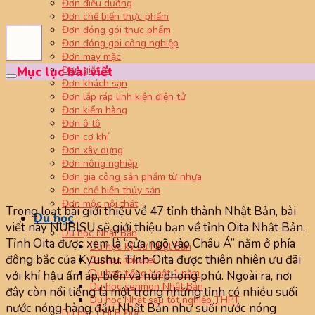
Đơn điều dưỡng
Đơn chế biến thực phẩm
Đơn đóng gói thực phẩm
Đơn đóng gói công nghiệp
Đơn may mặc
Đơn giặt là
Mục lục bài viết
Đơn khách sạn
Đơn lắp ráp linh kiện điện tử
Đơn kiểm hàng
Đơn ô tô
Đơn cơ khí
Đơn xây dựng
Đơn nông nghiệp
Đơn gia công sản phẩm từ nhựa
Đơn chế biến thủy sản
Đơn mộc nội thất
Trong loạt bài giới thiệu về 47 tỉnh thành Nhật Bản, bài
Du học
viết này NUBISU sẽ giới thiệu bạn về tỉnh Oita Nhật Bản.
Du học Nhật Bản
Tỉnh Oita được xem là “cửa ngõ vào Châu Á” nằm ở phía
Du học kỹ sư Nhật Bản
đông bắc của Kyushu. Tỉnh Oita được thiên nhiên ưu đãi
Du học tokutei
Du học tiếng Nhật 1 năm
với khí hậu ấm áp, biển và núi phong phú. Ngoài ra, nơi
Du học senmon Nhật Bản
đây còn nổi tiếng là một trong những tỉnh có nhiều suối
Du học Nhật sau tốt nghiệp THPT
nước nóng hàng đầu Nhật Bản như suối nước nóng
Du học CHLB Đức