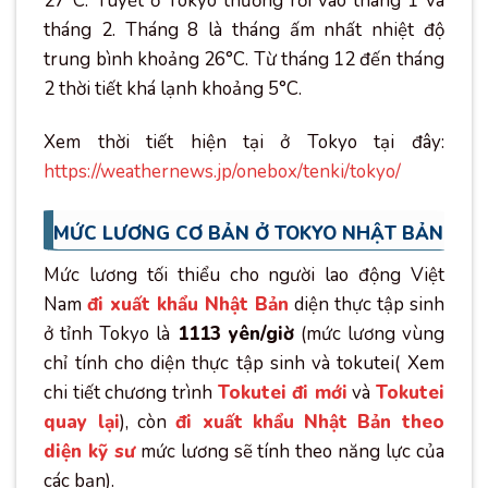
27°C. Tuyết ở Tokyo thường rơi vào tháng 1 và
tháng 2. Tháng 8 là tháng ấm nhất nhiệt độ
trung bình khoảng 26°C. Từ tháng 12 đến tháng
2 thời tiết khá lạnh khoảng 5°C.
Xem thời tiết hiện tại ở Tokyo tại đây:
https://weathernews.jp/onebox/tenki/tokyo/
MỨC LƯƠNG CƠ BẢN Ở TOKYO NHẬT BẢN
Mức lương tối thiểu cho người lao động Việt
Nam
đi xuất khẩu Nhật Bản
diện thực tập sinh
ở tỉnh Tokyo là
1113 yên/giờ
(mức lương vùng
chỉ tính cho diện thực tập sinh và tokutei( Xem
chi tiết chương trình
Tokutei đi mới
và
Tokutei
quay lại
), còn
đi xuất khẩu Nhật Bản theo
diện kỹ sư
mức lương sẽ tính theo năng lực của
các bạn).