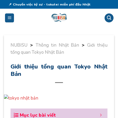
Skip
📌 Chuyển việc kỹ sư - tokutei miễn phí đầu Nhật
to
content
NUBISU
>
Thông tin Nhật Bản
>
Giới thiệu
tổng quan Tokyo Nhật Bản
Giới thiệu tổng quan Tokyo Nhật
Bản
Mục lục bài viết