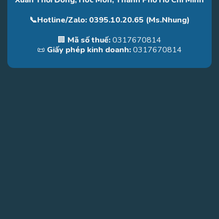
Xuân Thới Đông, Hóc Môn, Thành Phố Hồ Chí Minh
📞Hotline/Zalo: 0395.10.20.65 (Ms.Nhung)
🏢
Mã số thuế:
0317670814
📜
Giấy phép kinh doanh:
0317670814