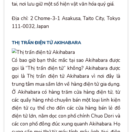
tai, nơi lưu giữ một số hiện vật văn hóa quý giá.
Địa chỉ: 2 Chome-3-1 Asakusa, Taito City, Tokyo
111-0032, Japan
THỊ TRẤN ĐIỆN TỬ AKIHABARA
Có bao giờ bạn thắc mắc tại sao Akihabara được
gọi là “Thị trấn điện tử” không? Akihabara được
gọi là Thị trấn điện tử Akihabara vì nơi đây là
trung tâm mua sắm lớn về hàng điện tử gia dụng.
Ở Akihabara có hàng trăm cửa hàng điện tử, từ
các quầy hàng nhỏ chuyên bán một loại linh kiện
điện tử cụ thể cho đến các cửa hàng bán lẻ đồ
điện tử lớn, nằm dọc con phố chính Chuo Dori và
các con phố đông đúc xung quanh Akihabara. Họ
cung cấp mọi thứ từ máy tính, máy ảnh, tivi, điện