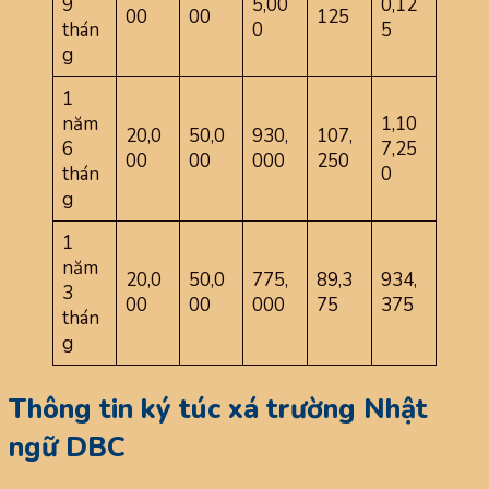
9
5,00
0,12
00
00
125
thán
0
5
g
1
năm
1,10
20,0
50,0
930,
107,
6
7,25
00
00
000
250
thán
0
g
1
năm
20,0
50,0
775,
89,3
934,
3
00
00
000
75
375
thán
g
Thông tin ký túc xá trường Nhật
ngữ DBC