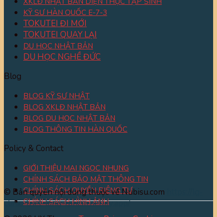
XKLĐ NHẬT BẢN DIỆN THỰC TẬP SINH
KỸ SƯ HÀN QUỐC E-7-3
TOKUTEI ĐI MỚI
TOKUTEI QUAY LẠI
DU HỌC NHẬT BẢN
DU HỌC NGHỀ ĐỨC
Blog
BLOG KỸ SƯ NHẬT
BLOG XKLĐ NHẬT BẢN
BLOG DU HỌC NHẬT BẢN
BLOG THÔNG TIN HÀN QUỐC
Policy & Contact
GIỚI THIỆU MAI NGỌC NHUNG
CHÍNH SÁCH BẢO MẬT THÔNG TIN
CHÍNH SÁCH QUYỀN RIÊNG TƯ
© Bản quyền nội dung thuộc về Nubisu.com
https://lg-
CHÍNH SÁCH HÌNH ẢNH
clinic-triet-long-tphcm.netlify.app/