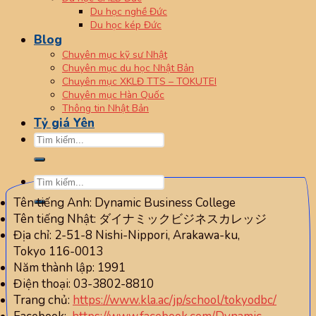
Du học nghề Đức
Du học kép Đức
Blog
Chuyên mục kỹ sư Nhật
Chuyên mục du học Nhật Bản
Chuyên mục XKLĐ TTS – TOKUTEI
Chuyên mục Hàn Quốc
Thông tin Nhật Bản
Tỷ giá Yên
Tên tiếng Anh: Dynamic Business College
Tên tiếng Nhật: ダイナミックビジネスカレッジ
Địa chỉ: 2-51-8 Nishi-Nippori, Arakawa-ku,
Tokyo 116-0013
Năm thành lập: 1991
Điện thoại: 03-3802-8810
Trang chủ:
https://www.kla.ac/jp/school/tokyodbc/