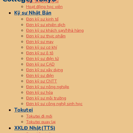
Giới thiệu công ty
Hoạt động học viên
Kỹ sư Nhật Bản
Đơn kỹ sư kinh tế
Đơn kỹ sư phiên dịch
Đơn kỹ sư khách sạn/Nhà hàng
Đơn kỹ sư thực phẩm
Đơn kỹ sư may
Đơn kỹ sư cơ khí
Đơn kỹ sư ô tô
Đơn kỹ sư điện tử
Đơn kỹ sư CAD
Đơn kỹ sư xây dựng
Đơn kỹ sư điện
Đơn kỹ sư CNTT
Đơn kỹ sư nông nghiệp
Đơn kỹ sư hóa
Đơn kỹ sư môi trường
Đơn kỹ sư công nghệ sinh học
Tokutei
Tokutei đi mới
Tokutei quay lại
XKLĐ Nhật(TTS)