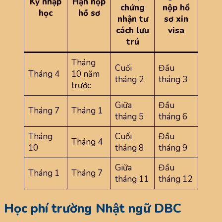
Kỳ nhập
Hạn nộp
chứng
nộp hồ
học
hồ sơ
nhận tư
sơ xin
cách lưu
visa
trú
Tháng
Cuối
Đầu
Tháng 4
10 năm
tháng 2
tháng 3
trước
Giữa
Đầu
Tháng 7
Tháng 1
tháng 5
tháng 6
Tháng
Cuối
Đầu
Tháng 4
10
tháng 8
tháng 9
Giữa
Đầu
Tháng 1
Tháng 7
tháng 11
tháng 12
Học phí trường Nhật ngữ DBC