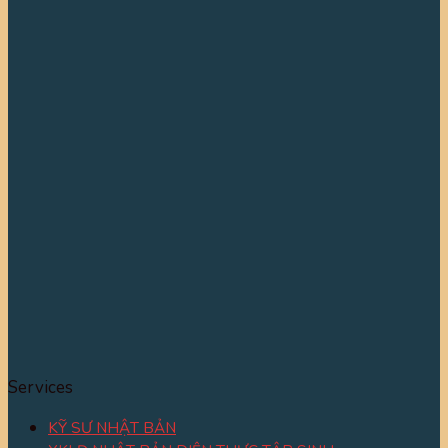
Services
KỸ SƯ NHẬT BẢN