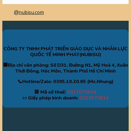
@nubisu.com
CÔNG TY TNHH PHÁT TRIỂN GIÁO DỤC VÀ NHÂN LỰC
QUỐC TẾ MINH PHÁT(NUBISU)
🏢Địa chỉ văn phòng: Số D31, Đường N1, Mỹ Hoà 4, Xuân
Thới Đông, Hóc Môn, Thành Phố Hồ Chí Minh
📞Hotline/Zalo: 0395.10.20.65 (Ms.Nhung)
🏢
Mã số thuế:
0317670814
📜
Giấy phép kinh doanh:
0317670814