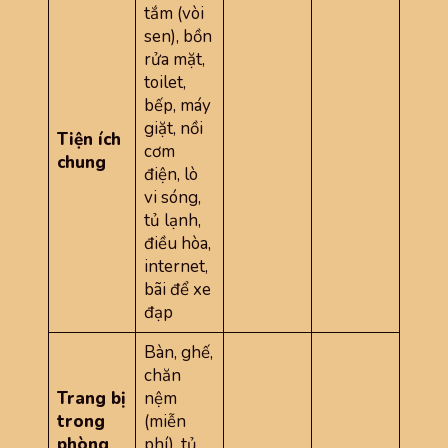
tắm (vòi
sen), bồn
rửa mặt,
toilet,
bếp, máy
giặt, nồi
Tiện ích
cơm
chung
điện, lò
vi sóng,
tủ lạnh,
điều hòa,
internet,
bãi để xe
đạp
Bàn, ghế,
chăn
Trang bị
nệm
trong
(miễn
phòng
phí), tủ