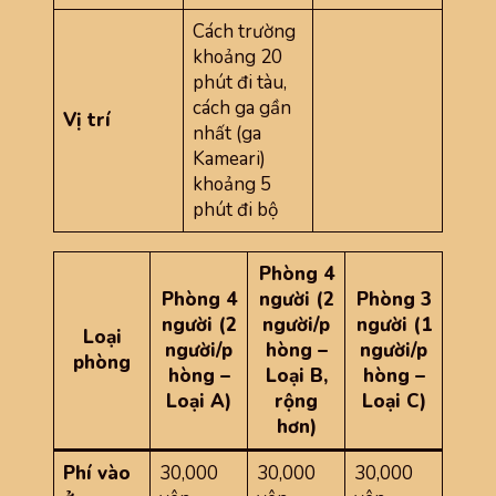
Cách trường
khoảng 20
phút đi tàu,
cách ga gần
Vị trí
nhất (ga
Kameari)
khoảng 5
phút đi bộ
Phòng 4
Phòng 4
người (2
Phòng 3
người (2
người/p
người (1
Loại
người/p
hòng –
người/p
phòng
hòng –
Loại B,
hòng –
Loại A)
rộng
Loại C)
hơn)
Phí vào
30,000
30,000
30,000