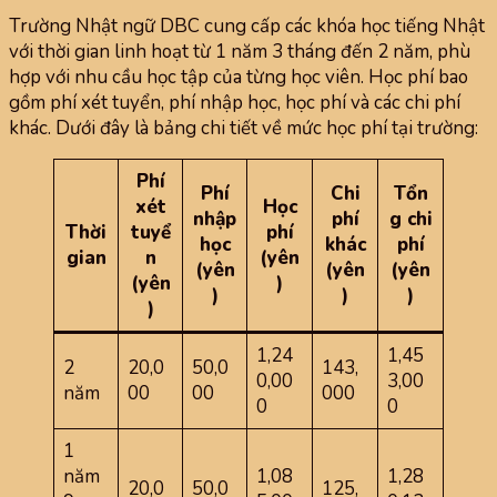
Trường Nhật ngữ DBC cung cấp các khóa học tiếng Nhật
với thời gian linh hoạt từ 1 năm 3 tháng đến 2 năm, phù
hợp với nhu cầu học tập của từng học viên. Học phí bao
gồm phí xét tuyển, phí nhập học, học phí và các chi phí
khác. Dưới đây là bảng chi tiết về mức học phí tại trường:
Phí
Phí
Chi
Tổn
xét
Học
nhập
phí
g chi
Thời
tuyể
phí
học
khác
phí
gian
n
(yên
(yên
(yên
(yên
(yên
)
)
)
)
)
1,24
1,45
2
20,0
50,0
143,
0,00
3,00
năm
00
00
000
0
0
1
năm
1,08
1,28
20,0
50,0
125,