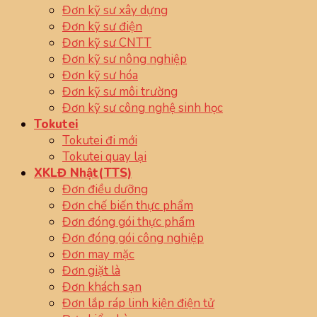
Đơn kỹ sư xây dựng
Đơn kỹ sư điện
Đơn kỹ sư CNTT
Đơn kỹ sư nông nghiệp
Đơn kỹ sư hóa
Đơn kỹ sư môi trường
Đơn kỹ sư công nghệ sinh học
Tokutei
Tokutei đi mới
Tokutei quay lại
XKLĐ Nhật(TTS)
Đơn điều dưỡng
Đơn chế biến thực phẩm
Đơn đóng gói thực phẩm
Đơn đóng gói công nghiệp
Đơn may mặc
Đơn giặt là
Đơn khách sạn
Đơn lắp ráp linh kiện điện tử