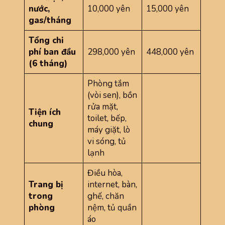
nước,
10,000 yên
15,000 yên
gas/tháng
Tổng chi
phí ban đầu
298,000 yên
448,000 yên
(6 tháng)
Phòng tắm
(vòi sen), bồn
rửa mặt,
Tiện ích
toilet, bếp,
chung
máy giặt, lò
vi sóng, tủ
lạnh
Điều hòa,
Trang bị
internet, bàn,
trong
ghế, chăn
phòng
nệm, tủ quần
áo