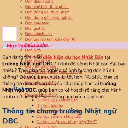
Đơn điều dưỡng
Đơn chế biến thực phẩm
Đơn đóng gói thực phẩm
Đơn đóng gói công nghiệp
Đơn may mặc
Đơn giặt là
Đơn khách sạn
Đơn lắp ráp linh kiện điện tử
Đơn kiểm hàng
Mục lục bài viết
Đơn ô tô
Đơn cơ khí
Bạn đang tìm hiểu
điều kiện du học Nhật Bản
tại
Đơn xây dựng
trường Nhật ngữ DBC
? Trình độ tiếng Nhật cần đạt bao
Đơn nông nghiệp
nhiêu? Thời gian tốt nghiệp có ảnh hưởng đến hồ sơ
Đơn gia công sản phẩm từ nhựa
không? Để giúp bạn chuẩn bị tốt hơn, NUBISU chia sẻ
Đơn chế biến thủy sản
Đơn mộc nội thất
thông tin quan trọng về yêu cầu nhập học tại
trường
Du học
Nhật ngữ DBC
, giúp bạn có kế hoạch rõ ràng cho hành
Du học Nhật Bản
trình du học Nhật Bản. Cùng tìm hiểu ngay nhé!
Du học kỹ sư Nhật Bản
Du học tokutei
Thông tin chung trường Nhật ngữ
Du học tiếng Nhật 1 năm
Du học senmon Nhật Bản
DBC
Du học Nhật sau tốt nghiệp THPT
Du học CHLB Đức