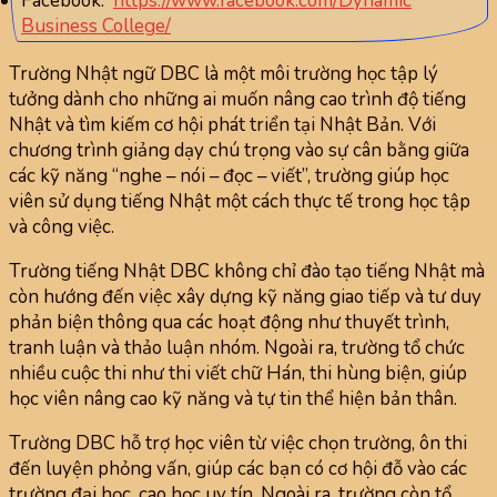
Facebook:
https://www.facebook.com/Dynamic
Business College/
Trường Nhật ngữ DBC là một môi trường học tập lý
tưởng dành cho những ai muốn nâng cao trình độ tiếng
Nhật và tìm kiếm cơ hội phát triển tại Nhật Bản. Với
chương trình giảng dạy chú trọng vào sự cân bằng giữa
các kỹ năng “nghe – nói – đọc – viết”, trường giúp học
viên sử dụng tiếng Nhật một cách thực tế trong học tập
và công việc.
Trường tiếng Nhật DBC không chỉ đào tạo tiếng Nhật mà
còn hướng đến việc xây dựng kỹ năng giao tiếp và tư duy
phản biện thông qua các hoạt động như thuyết trình,
tranh luận và thảo luận nhóm. Ngoài ra, trường tổ chức
nhiều cuộc thi như thi viết chữ Hán, thi hùng biện, giúp
học viên nâng cao kỹ năng và tự tin thể hiện bản thân.
Trường DBC hỗ trợ học viên từ việc chọn trường, ôn thi
đến luyện phỏng vấn, giúp các bạn có cơ hội đỗ vào các
trường đại học, cao học uy tín. Ngoài ra, trường còn tổ