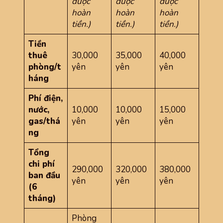
được
được
được
hoàn
hoàn
hoàn
tiền.)
tiền.)
tiền.)
Tiền
thuê
30,000
35,000
40,000
phòng/t
yên
yên
yên
háng
Phí điện,
nước,
10,000
10,000
15,000
gas/thá
yên
yên
yên
ng
Tổng
chi phí
290,000
320,000
380,000
ban đầu
yên
yên
yên
(6
tháng)
Phòng