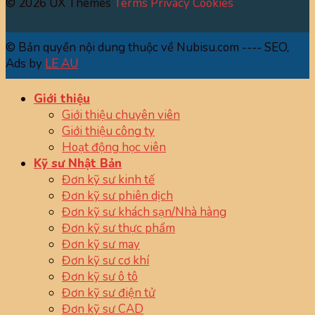
© 2026 UX Themes
Terms
Privacy
Cookies
© Bản quyền nội dung thuộc về Nubisu.com ---- SEO,
Ads by
LE AU
Giới thiệu
Giới thiệu chuyên viên
Giới thiệu công ty
Hoạt động học viên
Kỹ sư Nhật Bản
Đơn kỹ sư kinh tế
Đơn kỹ sư phiên dịch
Đơn kỹ sư khách sạn/Nhà hàng
Đơn kỹ sư thực phẩm
Đơn kỹ sư may
Đơn kỹ sư cơ khí
Đơn kỹ sư ô tô
Đơn kỹ sư điện tử
Đơn kỹ sư CAD