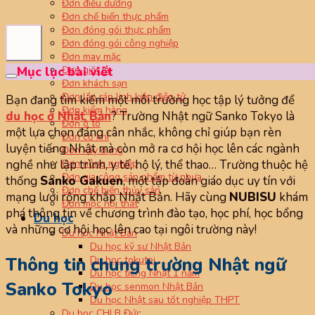
Đơn điều dưỡng
Đơn chế biến thực phẩm
Đơn đóng gói thực phẩm
Đơn đóng gói công nghiệp
Đơn may mặc
Đơn giặt là
Mục lục bài viết
Đơn khách sạn
Đơn lắp ráp linh kiện điện tử
Bạn đang tìm kiếm một môi trường học tập lý tưởng để
Đơn kiểm hàng
du học ở Nhật Bản
? Trường Nhật ngữ Sanko Tokyo là
Đơn ô tô
một lựa chọn đáng cân nhắc, không chỉ giúp bạn rèn
Đơn cơ khí
luyện tiếng Nhật mà còn mở ra cơ hội học lên các ngành
Đơn xây dựng
Đơn nông nghiệp
nghề như lập trình, y tế, hộ lý, thể thao… Trường thuộc hệ
Đơn gia công sản phẩm từ nhựa
thống
Sanko Gakuen
, một tập đoàn giáo dục uy tín với
Đơn chế biến thủy sản
mạng lưới rộng khắp Nhật Bản. Hãy cùng
NUBISU
khám
Đơn mộc nội thất
phá thông tin về chương trình đào tạo, học phí, học bổng
Du học
và những cơ hội học lên cao tại ngôi trường này!
Du học Nhật Bản
Du học kỹ sư Nhật Bản
Thông tin chung trường Nhật ngữ
Du học tokutei
Du học tiếng Nhật 1 năm
Sanko Tokyo
Du học senmon Nhật Bản
Du học Nhật sau tốt nghiệp THPT
Du học CHLB Đức