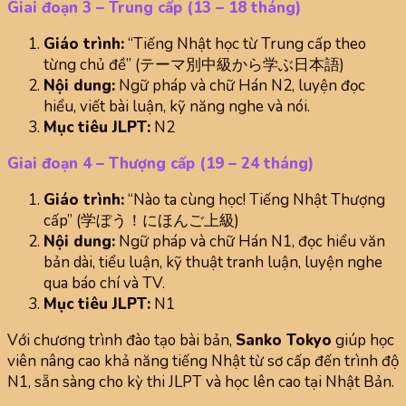
Giai đoạn 3 – Trung cấp (13 – 18 tháng)
Giáo trình:
“Tiếng Nhật học từ Trung cấp theo
từng chủ đề” (テーマ別中級から学ぶ日本語)
Nội dung:
Ngữ pháp và chữ Hán N2, luyện đọc
hiểu, viết bài luận, kỹ năng nghe và nói.
Mục tiêu JLPT:
N2
Giai đoạn 4 – Thượng cấp (19 – 24 tháng)
Giáo trình:
“Nào ta cùng học! Tiếng Nhật Thượng
cấp” (学ぼう！にほんご上級)
Nội dung:
Ngữ pháp và chữ Hán N1, đọc hiểu văn
bản dài, tiểu luận, kỹ thuật tranh luận, luyện nghe
qua báo chí và TV.
Mục tiêu JLPT:
N1
Với chương trình đào tạo bài bản,
Sanko Tokyo
giúp học
viên nâng cao khả năng tiếng Nhật từ sơ cấp đến trình độ
N1, sẵn sàng cho kỳ thi JLPT và học lên cao tại Nhật Bản.