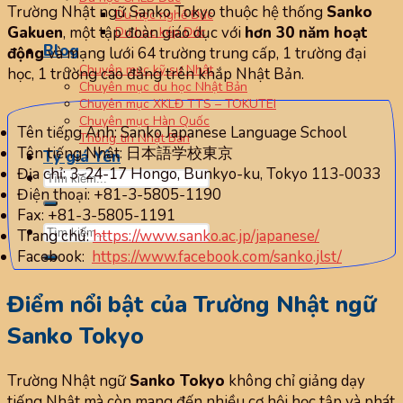
Trường Nhật ngữ Sanko Tokyo thuộc hệ thống
Sanko
Du học nghề Đức
Gakuen
, một tập đoàn giáo dục với
hơn 30 năm hoạt
Du học kép Đức
Blog
động
và mạng lưới 64 trường trung cấp, 1 trường đại
Chuyên mục kỹ sư Nhật
học, 1 trường cao đẳng trên khắp Nhật Bản.
Chuyên mục du học Nhật Bản
Chuyên mục XKLĐ TTS – TOKUTEI
Chuyên mục Hàn Quốc
Tên tiếng Anh: Sanko Japanese Language School
Thông tin Nhật Bản
Tên tiếng Nhật: 日本語学校東京
Tỷ giá Yên
Địa chỉ: 3-24-17 Hongo, Bunkyo-ku, Tokyo 113-0033
Điện thoại: +81-3-5805-1190
Fax: +81-3-5805-1191
Trang chủ:
https://www.sanko.ac.jp/japanese/
Facebook:
https://www.facebook.com/sanko.jlst/
Điểm nổi bật của Trường Nhật ngữ
Sanko Tokyo
Trường Nhật ngữ
Sanko Tokyo
không chỉ giảng dạy
tiếng Nhật mà còn mang đến nhiều cơ hội học tập và phát