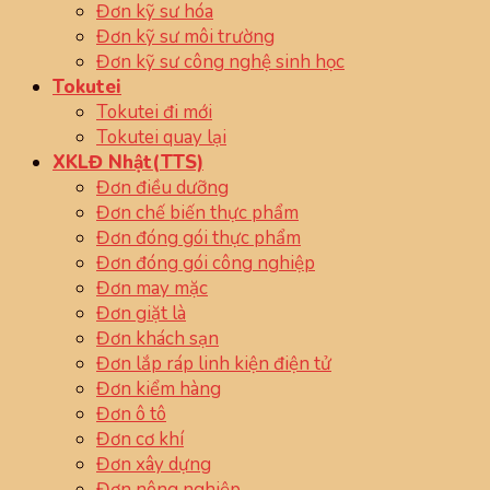
Đơn kỹ sư hóa
Đơn kỹ sư môi trường
Đơn kỹ sư công nghệ sinh học
Tokutei
Tokutei đi mới
Tokutei quay lại
XKLĐ Nhật(TTS)
Đơn điều dưỡng
Đơn chế biến thực phẩm
Đơn đóng gói thực phẩm
Đơn đóng gói công nghiệp
Đơn may mặc
Đơn giặt là
Đơn khách sạn
Đơn lắp ráp linh kiện điện tử
Đơn kiểm hàng
Đơn ô tô
Đơn cơ khí
Đơn xây dựng
Đơn nông nghiệp