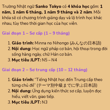
Trường Nhật ngữ
Sanko Tokyo
có
4 khóa học
gồm:
1
năm, 1 năm 6 tháng, 1 năm 9 tháng và 2 năm
. Mỗi
khóa sẽ có chương trình giảng dạy và lộ trình học khác
nhau, tùy theo thời gian học của học viên.
Giai đoạn 1 – Sơ cấp (1 – 9 tháng)
Giáo trình:
Minna no Nihongo (みんなの日本語)
Nội dung:
Học ngữ pháp cơ bản, hội thoại trong đời
sống hàng ngày, chữ Hán cơ bản.
Mục tiêu JLPT:
N5 – N4
Giai đoạn 2 – Sơ trung cấp (10 – 12 tháng)
Giáo trình:
“Tiếng Nhật học đến Trung cấp theo
từng chủ đề” (テーマ別中級までに学ぶ日本語)
Nội dung:
Ứng dụng kiến thức sơ cấp, luyện đọc
hiểu, viết văn, giao tiếp.
Mục tiêu JLPT:
N3