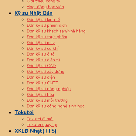
Giới thiệu công ty
Hoạt động học viên
Kỹ sư Nhật Bản
Đơn kỹ sư kinh tế
Đơn kỹ sư phiên dịch
Đơn kỹ sư khách sạn/Nhà hàng
Đơn kỹ sư thực phẩm
Đơn kỹ sư may
Đơn kỹ sư cơ khí
Đơn kỹ sư ô tô
Đơn kỹ sư điện tử
Đơn kỹ sư CAD
Đơn kỹ sư xây dựng
Đơn kỹ sư điện
Đơn kỹ sư CNTT
Đơn kỹ sư nông nghiệp
Đơn kỹ sư hóa
Đơn kỹ sư môi trường
Đơn kỹ sư công nghệ sinh học
Tokutei
Tokutei đi mới
Tokutei quay lại
XKLĐ Nhật(TTS)