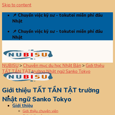
Skip to content
📌 Chuyển việc kỹ sư - tokutei miễn phí đầu
Nhật
📌 Chuyển việc kỹ sư - tokutei miễn phí đầu
Nhật
NUBISU
>
Chuyên mục du học Nhật Bản
>
Giới thiệu
TẤT TẦN TẬT trường Nhật ngữ Sanko Tokyo
Giới thiệu TẤT TẦN TẬT trường
Nhật ngữ Sanko Tokyo
Giới thiệu
Giới thiệu chuyên viên