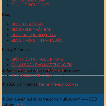
DU HỌC NGHỀ ĐỨC
Blog
BLOG KỸ SƯ NHẬT
BLOG XKLĐ NHẬT BẢN
BLOG DU HỌC NHẬT BẢN
BLOG THÔNG TIN HÀN QUỐC
Policy & Contact
GIỚI THIỆU MAI NGỌC NHUNG
CHÍNH SÁCH BẢO MẬT THÔNG TIN
CHÍNH SÁCH QUYỀN RIÊNG TƯ
© Bản quyền nội dung thuộc về Nubisu.com
https://lg-
CHÍNH SÁCH HÌNH ẢNH
clinic-triet-long-tphcm.netlify.app/
© 2026 UX Themes
Terms
Privacy
Cookies
© Bản quyền nội dung thuộc về Nubisu.com ---- SEO,
Ads by
LE AU