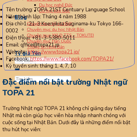
Du học nghề Đức
Tên trường: TOPA 21ST Centuary Language School
Du học kép Đức
Năm thành lập: Tháng 4 năm 1988
Blog
Địa chỉ: 1-21-3 Koenjikita Suginama-ku Tokyo 166-
Chuyên mục kỹ sư Nhật
Chuyên mục du học Nhật Bản
0002
Chuyên mục XKLĐ TTS – TOKUTEI
Điện thoại: +81-3-5380-5011
Chuyên mục Hàn Quốc
Email: office@topa21.jp
Thông tin Nhật Bản
Website:
https://www.topa21.jp/
Tỷ giá Yên
Facebook:
https://www.facebook.com/TOPA21/
Kỳ tuyển sinh: tháng 1, 4, 7, 10
Đặc điểm nổi bật trường Nhật ngữ
TOPA 21
Trường Nhật ngữ TOPA 21 không chỉ giảng dạy tiếng
Nhật mà còn giúp học viên hòa nhập nhanh chóng với
cuộc sống tại Nhật Bản. Dưới đây là những điểm nổi bật
thu hút học viên: