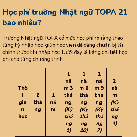
Học phí trường Nhật ngữ TOPA 21
bao nhiêu?
Trường Nhật ngữ TOPA có mức học phí rõ ràng theo
từng kỳ nhập học, giúp học viên dễ dàng chuẩn bị tài
chính trước khi nhập học. Dưới đây là bảng chi tiết học
phí cho từng chương trình:
1
1
1
nă
nă
nă
2
Thờ
m 3
m 6
m 9
nă
i
6
1
thá
thá
thá
m
gia
thá
nă
ng
ng
ng
(Kỳ
n
ng
m
(Kỳ
(Kỳ
(Kỳ
thá
học
thá
thá
thá
ng
ng
ng
ng
4)
1)
10)
7)