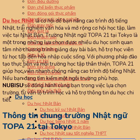
Đơn điều dưỡng
Đơn chế biến thực phẩm
Đơn đóng gói thực phẩm
Đơn đóng gói công nghiệp
Du học Nhật
là cơ hội để bạn nâng cao trình độ tiếng
Đơn may mặc
Nhật, trải nghiệm văn hóa và mở rộng cơ hội học tập, làm
Đơn giặt là
việc tại Nhật Bản. Trường Nhật ngữ TOPA 21 tại Tokyo là
Đơn khách sạn
một trong những lựa chọn được nhiều du học sinh quan
Đơn lắp ráp linh kiện điện tử
Đơn kiểm hàng
tâm nhờ chương trình giảng dạy bài bản, hỗ trợ học viên
Đơn ô tô
từ học tập đến hòa nhập cuộc sống. Với phương pháp đào
Đơn cơ khí
tạo thực tiễn và môi trường học tập thân thiện, TOPA 21
Đơn xây dựng
giúp học viên nhanh chóng nâng cao trình độ tiếng Nhật.
Đơn nông nghiệp
Nếu bạn đang tìm kiếm một ngôi trường phù hợp,
Đơn gia công sản phẩm từ nhựa
Đơn chế biến thủy sản
NUBISU
sẽ đồng hành cùng bạn trong việc lựa chọn
Đơn mộc nội thất
trường, tư vấn lộ trình học và hỗ trợ thông tin du học chi
Du học
tiết.
Du học Nhật Bản
Du học kỹ sư Nhật Bản
Thông tin chung trường Nhật ngữ
Du học tokutei
Du học tiếng Nhật 1 năm
TOPA 21 tại Tokyo
Du học senmon Nhật Bản
Du học Nhật sau tốt nghiệp THPT
Du học CHLB Đức