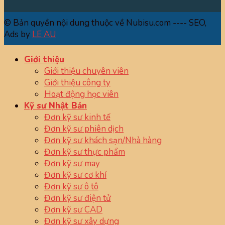
© Bản quyền nội dung thuộc về Nubisu.com ---- SEO,
Ads by
LE AU
Giới thiệu
Giới thiệu chuyên viên
Giới thiệu công ty
Hoạt động học viên
Kỹ sư Nhật Bản
Đơn kỹ sư kinh tế
Đơn kỹ sư phiên dịch
Đơn kỹ sư khách sạn/Nhà hàng
Đơn kỹ sư thực phẩm
Đơn kỹ sư may
Đơn kỹ sư cơ khí
Đơn kỹ sư ô tô
Đơn kỹ sư điện tử
Đơn kỹ sư CAD
Đơn kỹ sư xây dựng