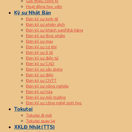
Giới thiệu công ty
Hoạt động học viên
Kỹ sư Nhật Bản
Đơn kỹ sư kinh tế
Đơn kỹ sư phiên dịch
Đơn kỹ sư khách sạn/Nhà hàng
Đơn kỹ sư thực phẩm
Đơn kỹ sư may
Đơn kỹ sư cơ khí
Đơn kỹ sư ô tô
Đơn kỹ sư điện tử
Đơn kỹ sư CAD
Đơn kỹ sư xây dựng
Đơn kỹ sư điện
Đơn kỹ sư CNTT
Đơn kỹ sư nông nghiệp
Đơn kỹ sư hóa
Đơn kỹ sư môi trường
Đơn kỹ sư công nghệ sinh học
Tokutei
Tokutei đi mới
Tokutei quay lại
XKLĐ Nhật(TTS)