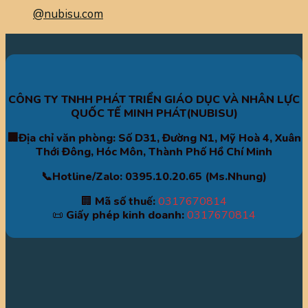
@nubisu.com
CÔNG TY TNHH PHÁT TRIỂN GIÁO DỤC VÀ NHÂN LỰC
QUỐC TẾ MINH PHÁT(NUBISU)
🏢Địa chỉ văn phòng: Số D31, Đường N1, Mỹ Hoà 4, Xuân
Thới Đông, Hóc Môn, Thành Phố Hồ Chí Minh
📞Hotline/Zalo: 0395.10.20.65 (Ms.Nhung)
🏢
Mã số thuế:
0317670814
📜
Giấy phép kinh doanh:
0317670814