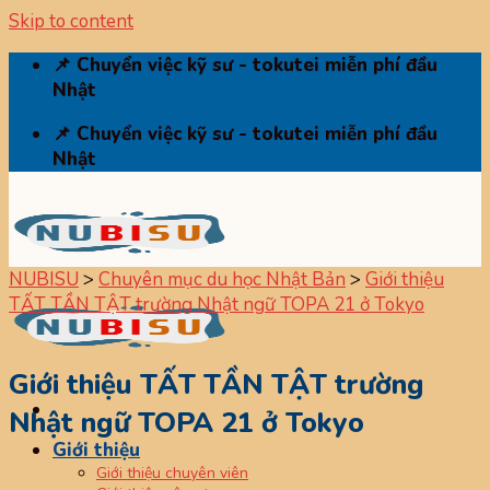
Skip to content
📌 Chuyển việc kỹ sư - tokutei miễn phí đầu
Nhật
📌 Chuyển việc kỹ sư - tokutei miễn phí đầu
Nhật
NUBISU
>
Chuyên mục du học Nhật Bản
>
Giới thiệu
TẤT TẦN TẬT trường Nhật ngữ TOPA 21 ở Tokyo
Giới thiệu TẤT TẦN TẬT trường
Nhật ngữ TOPA 21 ở Tokyo
Giới thiệu
Giới thiệu chuyên viên