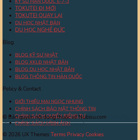
KỸ SƯ HÀN QUỐC E-7-3
TOKUTEI ĐI MỚI
TOKUTEI QUAY LẠI
DU HỌC NHẬT BẢN
DU HỌC NGHỀ ĐỨC
Blog
BLOG KỸ SƯ NHẬT
BLOG XKLĐ NHẬT BẢN
BLOG DU HỌC NHẬT BẢN
BLOG THÔNG TIN HÀN QUỐC
Policy & Contact
GIỚI THIỆU MAI NGỌC NHUNG
CHÍNH SÁCH BẢO MẬT THÔNG TIN
CHÍNH SÁCH QUYỀN RIÊNG TƯ
© Bản quyền nội dung thuộc về Nubisu.com
https://lg-
CHÍNH SÁCH HÌNH ẢNH
clinic-triet-long-tphcm.netlify.app/
© 2026 UX Themes
Terms
Privacy
Cookies