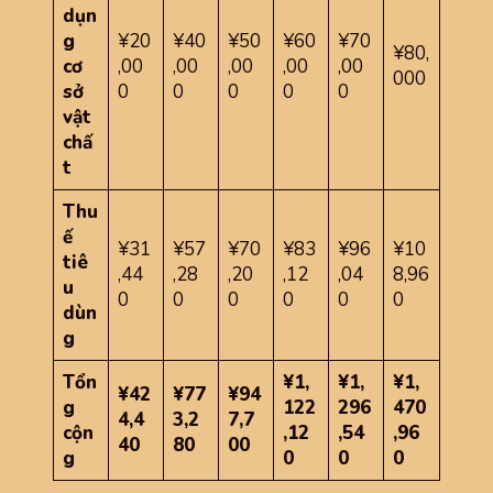
dụn
g
¥20
¥40
¥50
¥60
¥70
¥80,
cơ
,00
,00
,00
,00
,00
000
sở
0
0
0
0
0
vật
chấ
t
Thu
ế
¥31
¥57
¥70
¥83
¥96
¥10
tiê
,44
,28
,20
,12
,04
8,96
u
0
0
0
0
0
0
dùn
g
Tổn
¥1,
¥1,
¥1,
¥42
¥77
¥94
g
122
296
470
4,4
3,2
7,7
cộn
,12
,54
,96
40
80
00
g
0
0
0