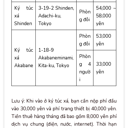
Ký túc
3-19-2 Shinden,
54,000 ~
Phòn
xá
Adachi-ku,
58,000
g đôi
Shinden
Tokyo
yên
Phòn
53,000
g đôi
yên
Ký túc
1-18-9
Phòn
xá
Akabaneminami,
g 4
33,000
Akabane
Kita-ku, Tokyo
ngườ
yên
i
Lưu ý: Khi vào ở ký túc xá, bạn cần nộp phí đầu
vào 30,000 yên và phí trang thiết bị 40,000 yên.
Tiền thuê hàng tháng đã bao gồm 8,000 yên phí
dịch vụ chung (điện, nước, internet). Thời hạn