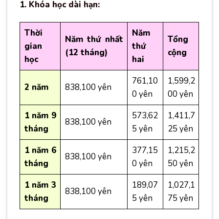
1. Khóa học dài hạn:
Thời
Năm
Năm thứ nhất
Tổng
gian
thứ
(12 tháng)
cộng
học
hai
761,10
1,599,2
2 năm
838,100 yên
0 yên
00 yên
1 năm 9
573,62
1,411,7
838,100 yên
tháng
5 yên
25 yên
1 năm 6
377,15
1,215,2
838,100 yên
tháng
0 yên
50 yên
1 năm 3
189,07
1,027,1
838,100 yên
tháng
5 yên
75 yên