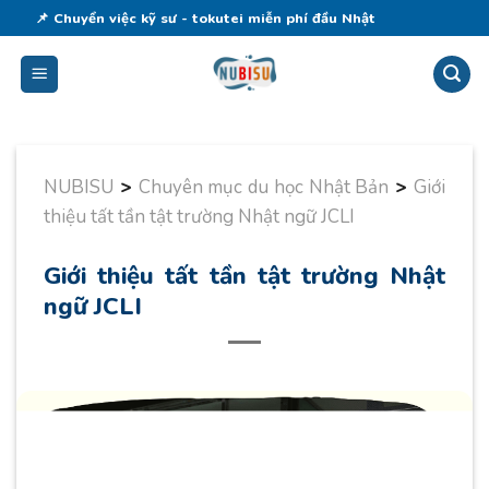
Skip
📌 Chuyển việc kỹ sư - tokutei miễn phí đầu Nhật
to
content
NUBISU
>
Chuyên mục du học Nhật Bản
>
Giới
thiệu tất tần tật trường Nhật ngữ JCLI
Giới thiệu tất tần tật trường Nhật
ngữ JCLI