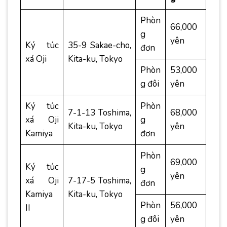
Phòn
66,000
g
yên
Ký túc
35-9 Sakae-cho,
đơn
xá Oji
Kita-ku, Tokyo
Phòn
53,000
g đôi
yên
Ký túc
Phòn
7-1-13 Toshima,
68,000
xá Oji
g
Kita-ku, Tokyo
yên
Kamiya
đơn
Phòn
69,000
Ký túc
g
yên
xá Oji
7-17-5 Toshima,
đơn
Kamiya
Kita-ku, Tokyo
Phòn
56,000
II
g đôi
yên