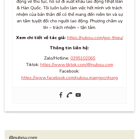
động về thủ tục, hồ sơ đi xuất khẩu lao động Nhật Bản
& Hàn Quốc. Tôi luôn luôn làm việc hết mình với trách
nhiệm của bản thân để có thể mang đến niềm tin và sự
an tâm tuyệt đối cho người lao động. Phương châm uy
tín – trách nhiệm – tận tâm.
Xem chi tiết về tác giả:
https://nubisu.com/gioi-thieu/
Thông tin liên hệ:
Zalo/Hotline:
0395102065
Tiktok:
https://www.tiktok.com/@nubisu.com
Facebook:
https://www.facebook.com/nubisu.maingocnhung
@nubisu.com