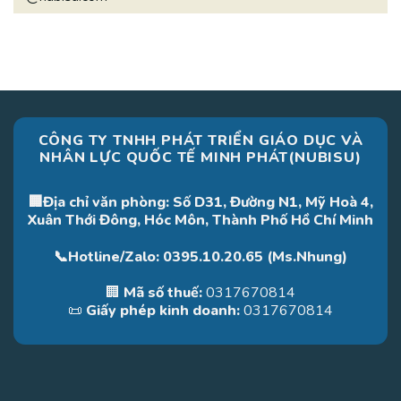
CÔNG TY TNHH PHÁT TRIỂN GIÁO DỤC VÀ
NHÂN LỰC QUỐC TẾ MINH PHÁT(NUBISU)
🏢Địa chỉ văn phòng: Số D31, Đường N1, Mỹ Hoà 4,
Xuân Thới Đông, Hóc Môn, Thành Phố Hồ Chí Minh
📞Hotline/Zalo: 0395.10.20.65 (Ms.Nhung)
🏢
Mã số thuế:
0317670814
📜
Giấy phép kinh doanh:
0317670814