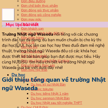
Đơn điều dưỡng
Đơn chế biến thực phẩm
Đơn đóng gói thực phẩm
Đơn đóng gói công nghiệp
Đơn may mặc
Đơn giặt là
Mục lục bài viết
Đơn khách sạn
Đơn lắp ráp linh kiện điện tử
Trường Nhật ngữ Waseda
nổi tiếng với các chương
Đơn kiểm hàng
trình đào tạo đa dạng, dù bạn muốn chuẩn bị cho kỳ thi
Đơn ô tô
đại học(EJU), học lên cao học hay theo đuổi đam mê nghệ
Đơn cơ khí
thuật, trường Nhật ngữ Waseda đều có các khóa học
Đơn xây dựng
Đơn nông nghiệp
được thiết kế bài bản, giúp bạn đạt được mục tiêu. Hãy
Đơn gia công sản phẩm từ nhựa
cùng NUBISU tìm hiểu chi tiết về trường Nhật ngữ
Đơn chế biến thủy sản
Waseda qua bài viết dưới đây nhé!
Đơn mộc nội thất
Du học
Giới thiệu tổng quan về trường Nhật
Du học Nhật Bản
Du học kỹ sư Nhật Bản
ngữ Waseda
Du học tokutei
Du học tiếng Nhật 1 năm
Du học senmon Nhật Bản
Du học Nhật sau tốt nghiệp THPT
Du học CHLB Đức