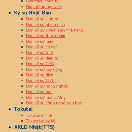
Giới thiệu công ty
Hoạt động học viên
Kỹ sư Nhật Bản
Đơn kỹ sư kinh tế
Đơn kỹ sư phiên dịch
Đơn kỹ sư khách sạn/Nhà hàng
Đơn kỹ sư thực phẩm
Đơn kỹ sư may
Đơn kỹ sư cơ khí
Đơn kỹ sư ô tô
Đơn kỹ sư điện tử
Đơn kỹ sư CAD
Đơn kỹ sư xây dựng
Đơn kỹ sư điện
Đơn kỹ sư CNTT
Đơn kỹ sư nông nghiệp
Đơn kỹ sư hóa
Đơn kỹ sư môi trường
Đơn kỹ sư công nghệ sinh học
Tokutei
Tokutei đi mới
Tokutei quay lại
XKLĐ Nhật(TTS)