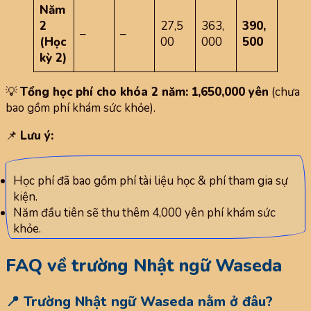
Năm
2
27,5
363,
390,
–
–
(Học
00
000
500
kỳ 2)
💡
Tổng học phí cho khóa 2 năm:
1,650,000 yên
(chưa
bao gồm phí khám sức khỏe).
📌
Lưu ý:
Học phí đã bao gồm phí tài liệu học & phí tham gia sự
kiện.
Năm đầu tiên sẽ thu thêm 4,000 yên phí khám sức
khỏe.
FAQ về trường Nhật ngữ Waseda
📍 Trường Nhật ngữ Waseda nằm ở đâu?