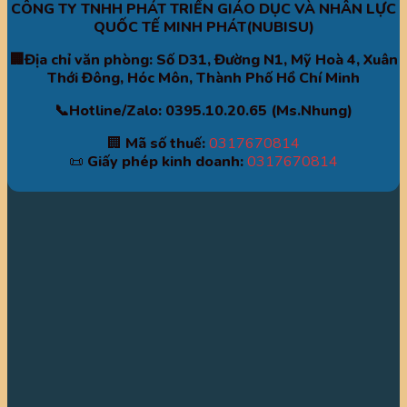
CÔNG TY TNHH PHÁT TRIỂN GIÁO DỤC VÀ NHÂN LỰC
QUỐC TẾ MINH PHÁT(NUBISU)
🏢Địa chỉ văn phòng: Số D31, Đường N1, Mỹ Hoà 4, Xuân
Thới Đông, Hóc Môn, Thành Phố Hồ Chí Minh
📞Hotline/Zalo: 0395.10.20.65 (Ms.Nhung)
🏢
Mã số thuế:
0317670814
📜
Giấy phép kinh doanh:
0317670814