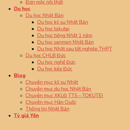
Đơn mộc nội thất
Du học
Du học Nhật Bản
Du học kỹ sư Nhật Bản
Du học tokutei
Du học tiếng Nhật 1 năm
Du học senmon Nhật Bản
Du học Nhật sau tốt nghiệp THPT
Du học CHLB Đức
Du học nghề Đức
Du học kép Đức
Blog
Chuyên mục kỹ sư Nhật
Chuyên mục du học Nhật Bản
Chuyên mục XKLĐ TTS – TOKUTEI
Chuyên mục Hàn Quốc
Thông tin Nhật Bản
Tỷ giá Yên