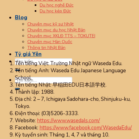
Du học nghề Đức
Du học kép Đức
Blog
Chuyên mục kỹ sư Nhật
Chuyên mục du học Nhật Bản
Chuyên mục XKLĐ TTS – TOKUTEI
Chuyên mục Hàn Quốc
Thông tin Nhật Bản
Tỷ giá Yên
Tên tiếng Việt: Trường Nhật ngữ Waseda Edu.
Tên tiếng Anh: Waseda Edu Japanese Language
School.
Tên tiếng Nhật: 早稲田EDU日本語学校.
Thành lập: 1988.
Địa chỉ: 2 – 7, Ichigaya Sadohara-cho, Shinjuku-ku,
Tokyo.
Điện thoại: (03)5206-3333.
Website:
https://www.wasedals.com/
Facebook:
https://www.facebook.com/WasedaEdu/
Kỳ tuyển sinh: Tháng 1, 4, 7 và tháng 10.