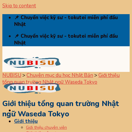
Skip to content
📌 Chuyển việc kỹ sư - tokutei miễn phí đầu
Nhật
📌 Chuyển việc kỹ sư - tokutei miễn phí đầu
Nhật
NUBISU
>
Chuyên mục du học Nhật Bản
>
Giới thiệu
tổng quan trường Nhật ngữ Waseda Tokyo
Giới thiệu tổng quan trường Nhật
ngữ Waseda Tokyo
Giới thiệu
Giới thiệu chuyên viên