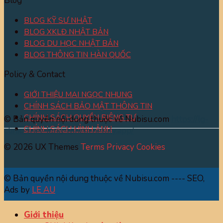
Blog
BLOG KỸ SƯ NHẬT
BLOG XKLĐ NHẬT BẢN
BLOG DU HỌC NHẬT BẢN
BLOG THÔNG TIN HÀN QUỐC
Policy & Contact
GIỚI THIỆU MAI NGỌC NHUNG
CHÍNH SÁCH BẢO MẬT THÔNG TIN
CHÍNH SÁCH QUYỀN RIÊNG TƯ
© Bản quyền nội dung thuộc về Nubisu.com
https://lg-
CHÍNH SÁCH HÌNH ẢNH
clinic-triet-long-tphcm.netlify.app/
© 2026 UX Themes
Terms
Privacy
Cookies
© Bản quyền nội dung thuộc về Nubisu.com ---- SEO,
Ads by
LE AU
Giới thiệu