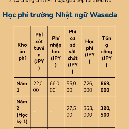
Có chứng chỉ JLPT hoặc giao tiếp tối thiểu N5.
Học phí trường Nhật ngữ Waseda
Phí
Phí
Phí
cơ
Tổn
xét
Học
Kho
nhập
sở
g
tuyể
phí
ản
học
vật
cộng
n
(JPY
phí
(JPY
chất
(JPY
(JPY
)
)
(JPY
)
)
)
Năm
22,0
66,0
55,0
726,
869,
1
00
00
00
000
000
Năm
2
27,5
363,
390,
–
–
(Học
00
000
500
kỳ 1)