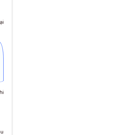
ại
hi
au