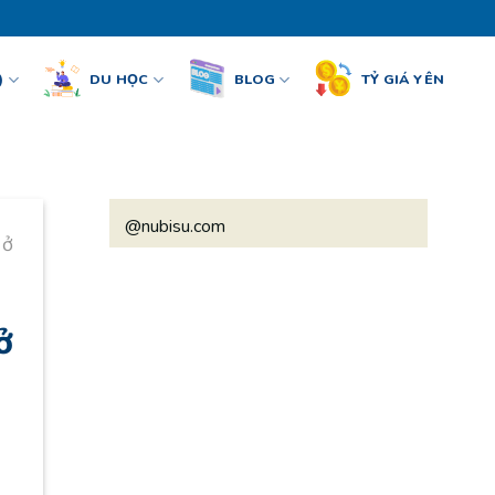
)
DU HỌC
BLOG
TỶ GIÁ YÊN
@nubisu.com
 ở
ở