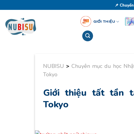
Skip
📌 Chuyển
to
content
GIỚI THIỆU
NUBISU
>
Chuyên mục du học Nhậ
Tokyo
Giới thiệu tất tần
Tokyo