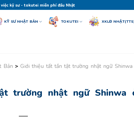
 việc kỹ sư - tokutei miễn phí đầu Nhật
KỸ SƯ NHẬT BẢN
TOKUTEI
XKLĐ NHẬT(TTS
t Bản
>
Giới thiệu tất tần tật trường nhật ngữ Shinwa
 tật trường nhật ngữ Shinwa 