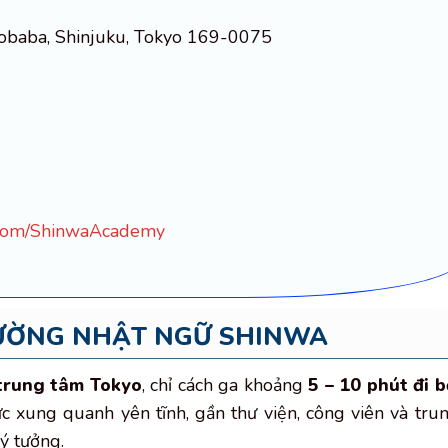
obaba, Shinjuku, Tokyo 169-0075
.com/ShinwaAcademy
RƯỜNG NHẬT NGỮ SHINWA
trung tâm Tokyo
, chỉ cách ga khoảng
5 – 10 phút đi b
ực xung quanh yên tĩnh, gần thư viện, công viên và tru
ý tưởng.