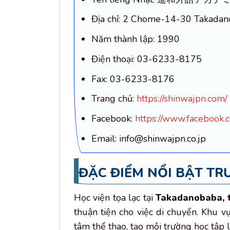
Địa chỉ: 2 Chome-14-30 Takadan
Năm thành lập: 1990
Điện thoại: 03-6233-8175
Fax: 03-6233-8176
Trang chủ:
https://shinwajpn.com/
Facebook:
https://www.facebook
Email: info@shinwajpn.co.jp
ĐẶC ĐIỂM NỔI BẬT T
Học viện tọa lạc tại
Takadanobaba, 
thuận tiện cho việc di chuyển. Khu v
tâm thể thao, tạo môi trường học tập l