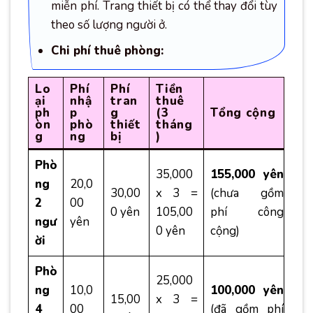
miễn phí. Trang thiết bị có thể thay đổi tùy
theo số lượng người ở.
Chi phí thuê phòng:
Lo
Phí
Phí
Tiền
ại
nhậ
tran
thuê
ph
p
g
(3
Tổng cộng
òn
phò
thiết
tháng
g
ng
bị
)
Phò
35,000
155,000 yên
ng
20,0
30,00
x 3 =
(chưa gồm
2
00
0 yên
105,00
phí công
ngư
yên
0 yên
cộng)
ời
Phò
25,000
ng
10,0
100,000 yên
15,00
x 3 =
4
00
(đã gồm phí