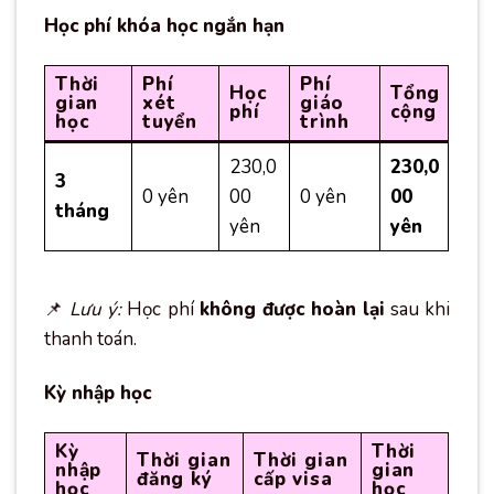
Học phí khóa học ngắn hạn
Thời
Phí
Phí
Học
Tổng
gian
xét
giáo
phí
cộng
học
tuyển
trình
230,0
230,0
3
0 yên
00
0 yên
00
tháng
yên
yên
📌
Lưu ý:
Học phí
không được hoàn lại
sau khi
thanh toán.
Kỳ nhập học
Kỳ
Thời
Thời gian
Thời gian
nhập
gian
đăng ký
cấp visa
học
học