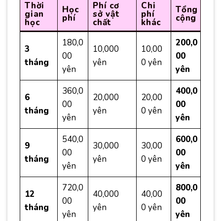
Thời
Phí cơ
Chi
Học
Tổng
gian
sở vật
phí
phí
cộng
học
chất
khác
180,0
200,0
3
10,000
10,00
00
00
tháng
yên
0 yên
yên
yên
360,0
400,0
6
20,000
20,00
00
00
tháng
yên
0 yên
yên
yên
540,0
600,0
9
30,000
30,00
00
00
tháng
yên
0 yên
yên
yên
720,0
800,0
12
40,000
40,00
00
00
tháng
yên
0 yên
yên
yên