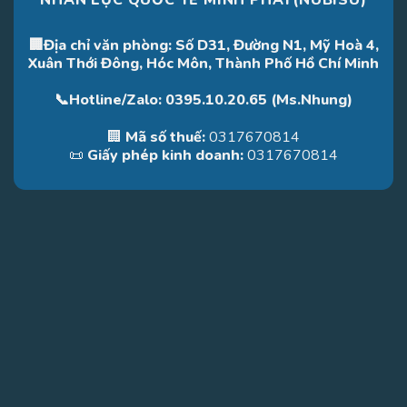
🏢Địa chỉ văn phòng: Số D31, Đường N1, Mỹ Hoà 4,
Xuân Thới Đông, Hóc Môn, Thành Phố Hồ Chí Minh
📞Hotline/Zalo: 0395.10.20.65 (Ms.Nhung)
🏢
Mã số thuế:
0317670814
📜
Giấy phép kinh doanh:
0317670814