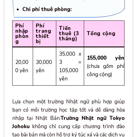
Chi phí thuê phòng:
Phí
Phí
Tiền
nhập
trang
thuê (3
Tổng cộng
phòn
thiết
tháng)
g
bị
35,000 x
155,000 yên
20,00
30,000
3 =
(chưa gồm phí
0 yên
yên
105,000
công cộng)
yên
Lựa chọn một trường Nhật ngữ phù hợp giúp
bạn có môi trường học tập tốt và dễ dàng hòa
nhập tại Nhật Bản.
Trường Nhật ngữ Tokyo
Johoku
không chỉ cung cấp chương trình đào
tạo bài bản mà còn hỗ trợ ký túc xá và các dịch vụ