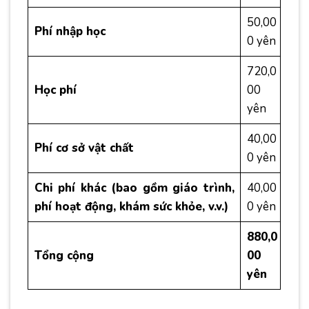
50,00
Phí nhập học
0 yên
720,0
Học phí
00
yên
40,00
Phí cơ sở vật chất
0 yên
Chi phí khác (bao gồm giáo trình,
40,00
phí hoạt động, khám sức khỏe, v.v.)
0 yên
880,0
Tổng cộng
00
yên