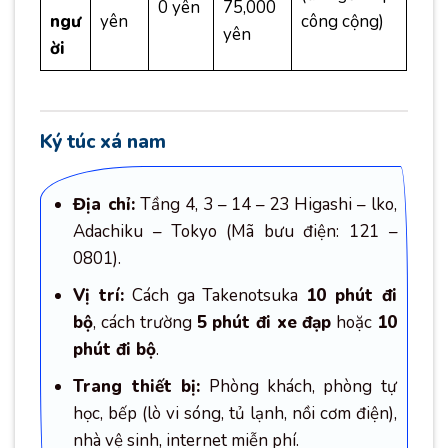
0 yên
75,000
ngư
yên
công cộng)
yên
ời
Ký túc xá nam
Địa chỉ:
Tầng 4, 3 – 14 – 23 Higashi – lko,
Adachiku – Tokyo (Mã bưu điện: 121 –
0801).
Vị trí:
Cách ga Takenotsuka
10 phút đi
bộ
, cách trường
5 phút đi xe đạp
hoặc
10
phút đi bộ
.
Trang thiết bị:
Phòng khách, phòng tự
học, bếp (lò vi sóng, tủ lạnh, nồi cơm điện),
nhà vệ sinh, internet miễn phí.